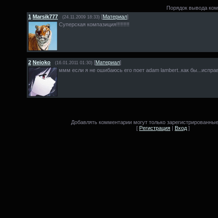
Порядок вывода ком
1
Marsik777
[
Материал
]
(24.11.2009 18:33)
Суперская компазиция!!!!!!!!!
2
Neioko
[
Материал
]
(16.01.2011 01:30)
ммм если я не ошибаюсь его поет adam lambert..как бы...испра
Добавлять комментарии могут только зарегистрированные
[
Регистрация
|
Вход
]