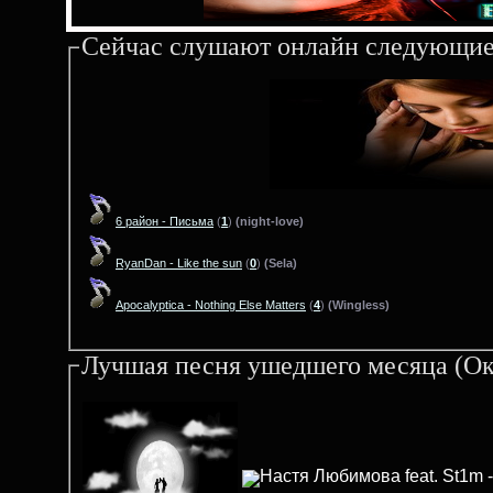
Сейчас слушают онлайн следующие
6 район - Письма
(
1
)
(night-love)
RyanDan - Like the sun
(
0
)
(Sela)
Apocalyptica - Nothing Else Matters
(
4
)
(Wingless)
Лучшая песня ушедшего месяца (Ок
Настя Любимова feat. St1m