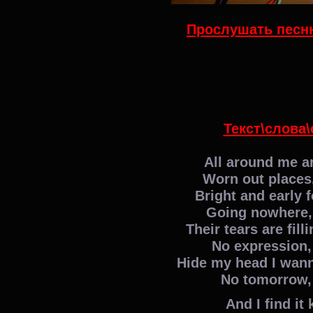
Прослушать песню
Текст\слова\
All around me ar
Worn out places
Bright and early f
Going nowhere,
Their tears are fill
No expression,
Hide my head I wan
No tomorrow,
And I find it