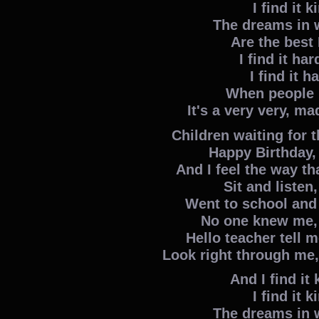
I find it 
The dreams in 
Are the best 
I find it har
I find it h
When people r
It's a very very, m
Children waiting for 
Happy Birthday,
And I feel the way th
Sit and listen,
Went to school and
No one knew me,
Hello teacher tell 
Look right through me,
And I find it
I find it 
The dreams in 