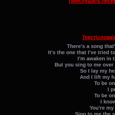
Прослушать песню
Текст\слова\
There's a song that
It's the one that I've tried 
I'm awaken in t
But you sing to me over
So I lay my h
And I lift my 
To be on
I p
To be on
I kno
You're my
Sing to me the s