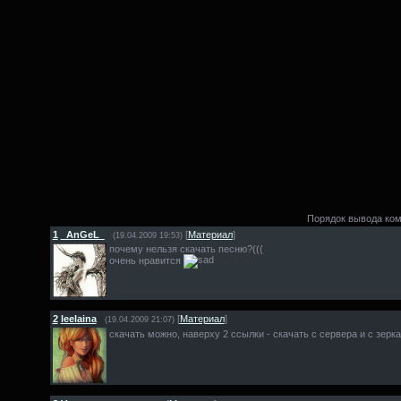
Порядок вывода ком
1
_AnGeL_
[
Материал
]
(19.04.2009 19:53)
почему нельзя скачать песню?(((
очень нравится
2
leelaina
[
Материал
]
(19.04.2009 21:07)
скачать можно, наверху 2 ссылки - скачать с сервера и с зерк