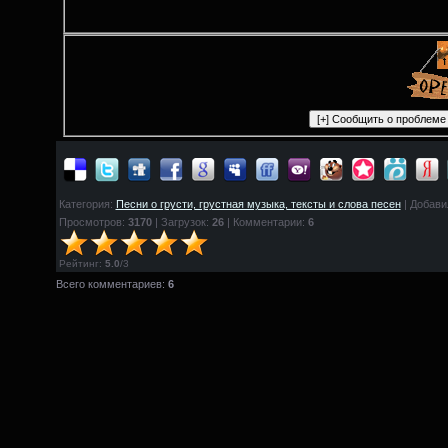
Категория:
Песни о грусти, грустная музыка, тексты и слова песен
| Добави
Просмотров:
3170
| Загрузок:
26
| Комментарии:
6
Рейтинг
:
5.0
/
3
Всего комментариев:
6