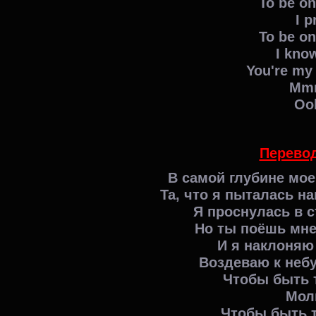
To be on
I p
To be on
I kno
You're my
Mmm
Ooh
Перевод
В самой глубине мое
Та, что я пыталась на
Я проснулась в 
Но ты поёшь мне
И я наклоняю 
Воздеваю к небу
Чтобы быть 
Мол
Чтобы быть т