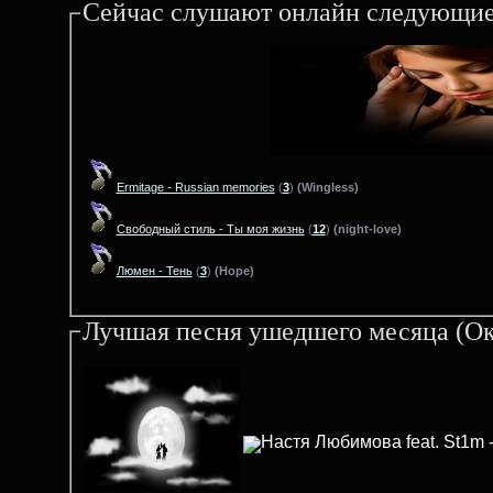
Сейчас слушают онлайн следующие
Ermitage - Russian memories
(
3
)
(Wingless)
Свободный стиль - Ты моя жизнь
(
12
)
(night-love)
Люмен - Тень
(
3
)
(Hope)
Лучшая песня ушедшего месяца (Ок
Настя Любимова feat. St1m