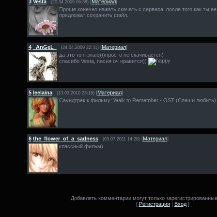
3
Vesta
[
Материал
]
(20.04.2009 06:58)
Проще конечно нажать скачать с сервера, после того,как ты е
предложат сохранить файл.
4
_AnGeL_
[
Материал
]
(24.04.2009 22:31)
да это то я знаю)))просто не скачивается)
спасибо Vesta, песня оч нравится))
5
leelaina
[
Материал
]
(13.03.2010 23:16)
Саундтрек к фильму: Walk to Remember - OST (Спеши любить)
6
the_flower_of_a_sadness
[
Материал
]
(03.07.2011 14:28)
классный фильм)
Добавлять комментарии могут только зарегистрированные
[
Регистрация
|
Вход
]