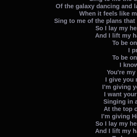
Of the galaxy dancing and 
When it feels like 
Sing to me of the plans that
So I lay my h
And I lift my 
To be on
I p
To be on
I kno
You're my
I give you
I'm giving y
I want you
Singing in a
At the top 
I'm giving H
So I lay my h
And I lift my 