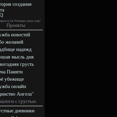
тория создания
та
Q
eature is for Premium users only!
Проекты
ужба новостей
бо желаний
адбище надежд
чшая мысль дня
вогодняя грусть
ена Памяти
оё убежище
ужба онлайн
динство Ангела"
иалоги с грустью
устные дневники