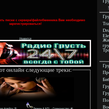
Гр
Гр
чать песни с сервера/файлобменника Вам необходимо
Tra
зарегистрироваться!
Dru
Ele
Нравится
Жи
гр
Тр
Гр
ют онлайн следующие треки:
Пр
Би
Гр
Гр
По
Во
ная флейта
(
2
)
Люмен & NTL - Одиночество
(
4
)