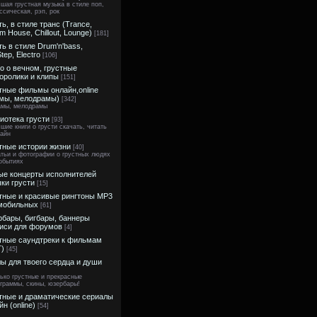
шая грустная музыка в стиле поп,
ссическая, рэп, рок
ть, в стиле транс (Trance,
m House, Chillout, Lounge)
[181]
ть в стиле Drum'n'bass,
tep, Electro
[106]
о о вечном, грустные
оролики и клипы
[151]
тные фильмы онлайн,online
мы, мелодрамы)
[342]
амы, мелодрамы
иотека грусти
[93]
шие книги о грусти скачать, читать
айн
тные истории жизни
[40]
тьи и фотографии о грустных людях
обытиях
е концерты исполнителей
ки грусти
[15]
тные и красивые рингтоны MP3
мобильных
[61]
бары, бигбары, баннеры
иси для форумов
[4]
тные саундтреки к фильмам
)
[45]
ы для твоего сердца и души
ько грустные и прекрасные
граммы, скины, юзербары!
тные и драматические сериалы
н (online)
[54]