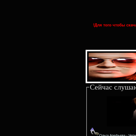
!Для того чтобы ска
Сейчас слуша
Ольга Арефьева - Чер