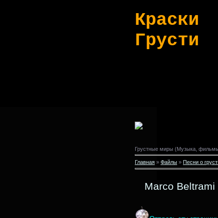
Краски
Грусти
Грустные миры (Музыка, фильмы,
Главная
»
Файлы
»
Песни о груст
Marco Beltrami 