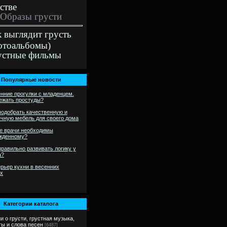
стве
Образы грусти
к выглядит грусть
отоальбомы)
устные фильмы
Популярные новости
нние прогулки с младенцем.
бежать простуды?
подобрать качественную и
ечную мебель для своего дома
е врачи необходимы
жденному?
правильно развивать логику у
а?
рьер кухни в весенних
ах
Категории каталога
и о грусти, грустная музыка,
ты и слова песен
[6487]