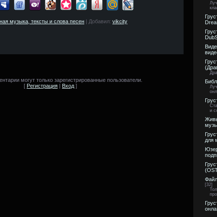
Луч
кла
Грус
тная музыка, тексты и слова песен
| Добавил:
vikcity
Drea
Грус
DubS
Виде
виде
Грус
(Дра
Др
нтарии могут только зарегистрированные пользователи.
Библ
[
Регистрация
|
Вход
]
Луч
онл
Грус
Ста
и с
Живы
музы
Грус
для 
Юзер
подп
Грус
(OST
Файл
[32]
Тол
про
Грус
онлай