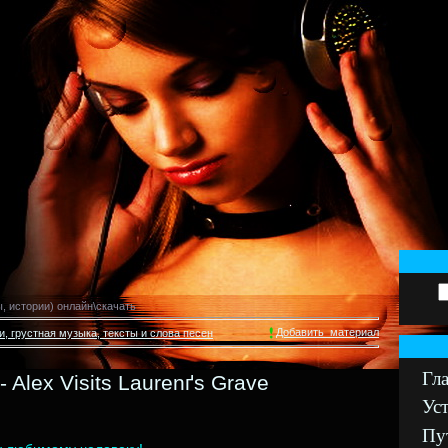
 истории) онлайн\скачать
Добавить_материал
и, грустная музыка, тексты и слова песен
Гл
- Alex Visits Laurenґs Grave
Уст
Пу