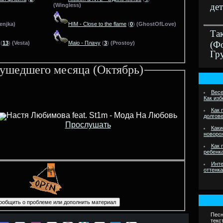
дет
(Wingless)
enjka)
HIM - Close to the flame
(
0
)
(GhostOfLove)
Та
(Ф
(
13
)
(Vesta)
Maio - Плачу
(
3
)
(Prostoy)
Гр
ушедшего месяца (Октябрь)
Весе
Как из
Как 
Настя Любимова feat. St1m - Мода На Любовь
долгов
Прослушать
Каки
новоро
Как 
ребенк
Инте
оттенк
Песн
текс