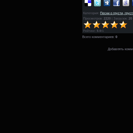
Категория:
Песни о грусти, грус
Просмотров:
2220
| Загрузок:
20
Рейтинг
:
5.0
/
1
Всего комментариев:
0
Добавлять комме