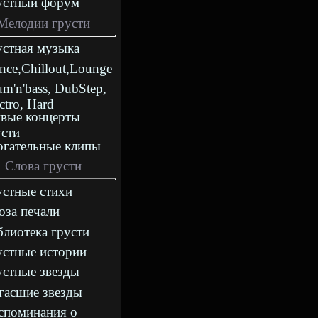
устный форум
Мелодии грусти
устная музыка
nce,Chillout,Lounge
m'n'bass, DubStep,
ctro, Hard
вые концерты
усти
огательные клипы
Слова грусти
устные стихи
оза печали
блиотека грусти
устные истории
устные звезды
гасшие звезды
споминания о