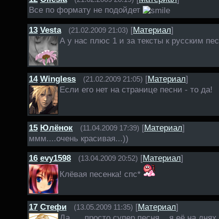
Все по формату не подойдет
13
Vesta
[
Материал
]
(21.02.2009 21:03)
А у нас плюс 1 и за тексты к русским п
14
Wingless
[
Материал
]
(21.02.2009 21:05)
Если его нет на странице песни - то да!
15
Юлёнок
[
Материал
]
(11.04.2009 17:39)
ммм....очень красивая...))
16
evy1598
[
Материал
]
(13.04.2009 20:52)
Клёвая песенка! спс*
17
Стефи
[
Материал
]
(13.05.2009 11:35)
Да......просто супер песня....я её на дн