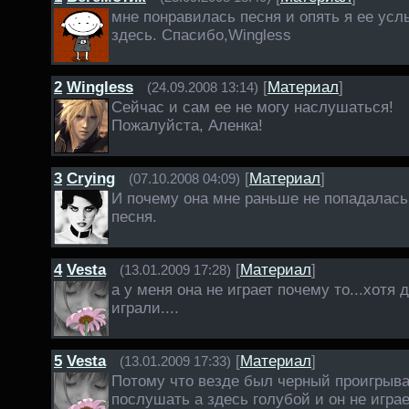
мне понравилась песня и опять я ее ус
здесь. Спасибо,Wingless
2
Wingless
[
Материал
]
(24.09.2008 13:14)
Сейчас и сам ее не могу наслушаться!
Пожалуйста, Аленка!
3
Crying
[
Материал
]
(07.10.2008 04:09)
И почему она мне раньше не попадалась
песня.
4
Vesta
[
Материал
]
(13.01.2009 17:28)
а у меня она не играет почему то...хотя 
играли....
5
Vesta
[
Материал
]
(13.01.2009 17:33)
Потому что везде был черный проигрыва
послушать а здесь голубой и он не игра