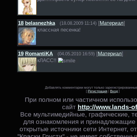
18
belasnezhka
[
Материал
]
(18.08.2009 11:14)
классная песенка!
19
RomantiKA
[
Материал
]
(04.05.2010 16:59)
кЛАСС!!
Добавлять комментарии могут только зарегистрированные
[
Регистрация
|
Вход
]
При полном или частичном использо
сайт
http://www.lands-o
Все мультимедийные, графические, т
для ознакомления и принадлежащие 
открытые источники сети Интернет, от
"Краски Грусти" - не имеет собственны