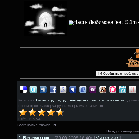
Настя Любимова feat. St1m
Категория:
Песни о грусти, грустная музыка, тексты и слова песен
| Добави
Просмотров:
42496
| Загрузок:
391
| Комментарии:
19
Рейтинг
:
4.7
/
27
Всего комментариев:
19
Порядок вывода ко
1
Бегемотик
[
Материал
]
(23.09.2008 18:40)