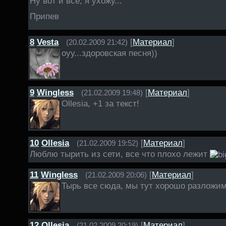
Ну вот и все, я ухожу...
Припев
8
Vesta
[
Материал
]
(20.02.2009 21:42)
оуу...здоровская песня))
9
Wingless
[
Материал
]
(21.02.2009 19:48)
Ollesia, +1 за текст!
10
Ollesia
[
Материал
]
(21.02.2009 19:52)
Люблю тырить из сети, все что плохо лежит
11
Wingless
[
Материал
]
(21.02.2009 20:06)
Тырь все сюда, мы тут хорошо разложи
12
Ollesia
[
Материал
]
(21.02.2009 20:19)