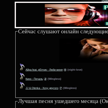
Нрав
Сейчас слушают онлайн следующие
Айра feat. рЕпчик - Люби меня
(
0
)
(night-love)
Кино - Печаль
(
2
)
(Wingless)
JJ & Olenka - Хочу другого
(
7
)
(Wingless)
Лучшая песня ушедшего месяца (Ок