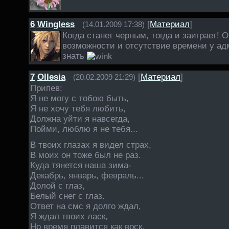
6
Wingless
[
Материал
]
(14.01.2009 17:38)
Когда станет черным, тогда и заиграет! 
возможности и отсутствие времени у ад
знать
7
Ollesia
[
Материал
]
(20.02.2009 21:29)
Припев:
Я не могу с тобою быть,
Я не хочу тебя любить,
Должна уйти я навсегда,
Пойми, люблю я не тебя...
В твоих глазах я видел страх,
В моих он тоже был не раз.
Куда тянется наша зима-
Декабрь, январь, февраль...
Долой с глаз,
Белый снег с глаз.
Ответ на смс я долго ждал,
Я ждал твоих ласк,
Но время плавится как воск,