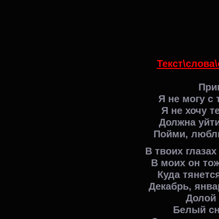
Текст\слова\
При
Я не могу
с 
Я не хочу т
Должна уйти
Пойми, люблю
В твоих глазах
В моих он тож
Куда тянетс
Декабрь, янва
Долой 
Белый сне