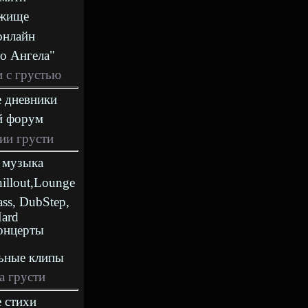
ежище
онлайн
о Ангела"
 с грустью
 дневники
й форум
ии грусти
 музыка
hillout,Lounge
ass, DubStep,
Hard
онцерты
ьные клипы
а грусти
 стихи