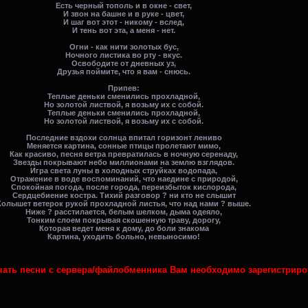
Есть черный тополь и в окне - свет,
И звон на башне и в руке - цвет,
И шаг вот этот - никому - вслед,
И тень вот эта, а меня - нет.
Огни - как нити золотых бус,
Ночного листика во рту - вкус.
Освободите от дневных уз,
Друзья поймите, что я вам - снюсь.
Припев:
Теплые деньки сменились прохладной,
Но золотой листвой, я возьму их с собой.
Теплые деньки сменились прохладной,
Но золотой листвой, я возьму их с собой.
Последние вздохи солнца впитал горизонт лениво
Меняется картина, сонные птицы пролетают мимо,
Как красиво, песня ветра превратилась в ночную серенаду,
Звезды покрывают небо миллионами на землю взглядов.
Игра света луны в холодных струйках водопада,
Отражение в воде воспоминаний, что наедине с природой,
Спокойная погода, после города, переизбыток кислорода,
Сердцебиение костра. Тихий разговор ? ни кто не слышит
Колышет ветерок рукой прохладной листья, что над нами ? выше.
Ниже ? расстилается, белым шелком, дыма одеяло,
Тонким слоем покрывая скошенную траву, дорогу,
Которая ведет меня к дому, до боли знакома
Картина, уходить больно, невыносимо!
ачать песни с сервера/файлобменника Вам необходимо зарегистриро