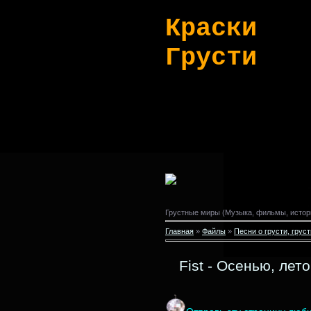
Краски
Грусти
Грустные миры (Музыка, фильмы, истор
Главная
»
Файлы
»
Песни о грусти, грус
Fist - Осенью, лето