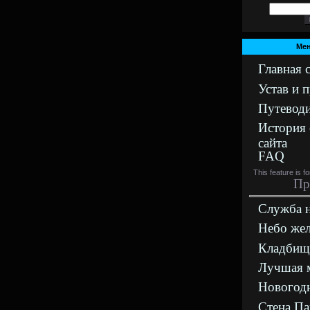
Мен
Главная 
Устав и 
Путеводи
История 
сайта
FAQ
This feature is f
Пр
Служба 
Небо же
Кладбищ
Лучшая 
Новогодн
Стена П