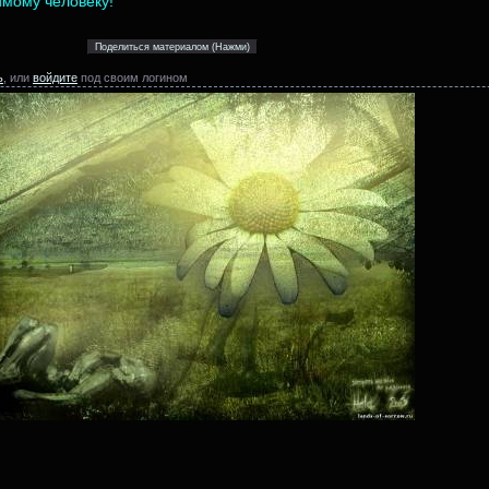
имому человеку!
ь
, или
войдите
под своим логином