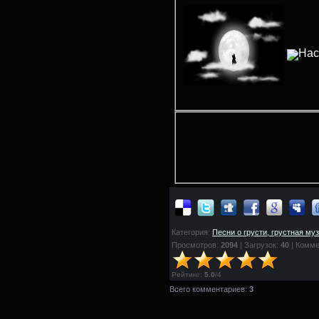
Нас
Категория:
Песни о грусти, грустная му
Просмотров:
2094
| Загрузок:
40
| Комме
Рейтинг
:
5.0
/
4
Всего комментариев:
3