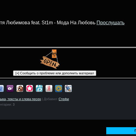
тя Любимова feat. St1m - Мода На Любовь
Прослушать
зыка, тексты и слова песен
| Добавил:
Стефи
нтарии:
3