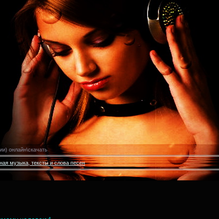
ии) онлайн\скачать
тная музыка, тексты и слова песен