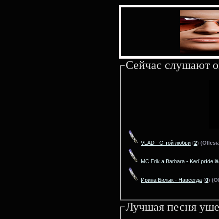
Сейчас слушают о
VLAD - О той любви
(
2
)
(Ollesi
MC Erik a Barbara - Keď príde l
Ирина Билык - Навсегда
(
0
)
(Ol
Лучшая песня уше