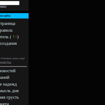
ю сайта
страница
правила
тель (
)
создания
or Premium users only!
оекты
новостей
ланий
е надежд
мысль дня
яя грусть
амяти