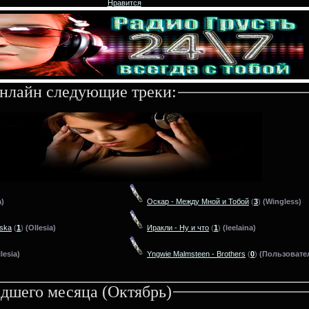
Нравится
нлайн следующие треки:
a)
Оскар - Между Мной и Тобой
(
3
)
(Wingless)
áska
(
1
)
(Ollesia)
Иракли - Ну и что
(
1
)
(leelaina)
lesia)
Yngwie Malmsteen - Brothers
(
0
)
(Пользовате
дшего месяца (Октябрь)