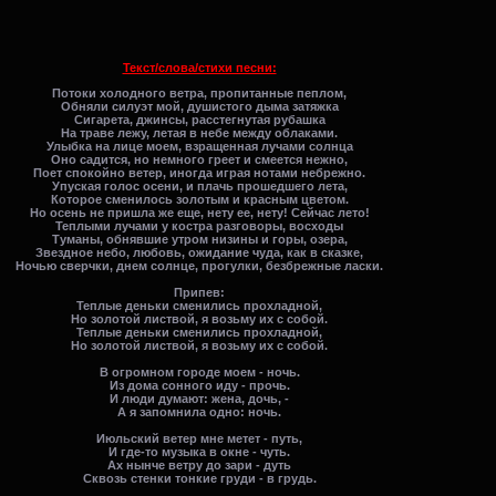
Текст/слова/стихи песни:
Потоки холодного ветра, пропитанные пеплом,
Обняли силуэт мой, душистого дыма затяжка
Сигарета, джинсы, расстегнутая рубашка
На траве лежу, летая в небе между облаками.
Улыбка на лице моем, взращенная лучами солнца
Оно садится, но немного греет и смеется нежно,
Поет спокойно ветер, иногда играя нотами небрежно.
Упуская голос осени, и плачь прошедшего лета,
Которое сменилось золотым и красным цветом.
Но осень не пришла же еще, нету ее, нету! Сейчас лето!
Теплыми лучами у костра разговоры, восходы
Туманы, обнявшие утром низины и горы, озера,
Звездное небо, любовь, ожидание чуда, как в сказке,
Ночью сверчки, днем солнце, прогулки, безбрежные ласки.
Припев:
Теплые деньки сменились прохладной,
Но золотой листвой, я возьму их с собой.
Теплые деньки сменились прохладной,
Но золотой листвой, я возьму их с собой.
В огромном городе моем - ночь.
Из дома сонного иду - прочь.
И люди думают: жена, дочь, -
А я запомнила одно: ночь.
Июльский ветер мне метет - путь,
И где-то музыка в окне - чуть.
Ах нынче ветру до зари - дуть
Сквозь стенки тонкие груди - в грудь.