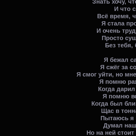
Знать хочу, ч
И что с
Всё время, ч
Я стала пр
И очень тру
Просто сущ
Без тебя, 
Я бежал са
Я сжёг за с
Я смог уйти, но мн
Я помню ра
Когда дарил
Я помню вс
Когда был близ
Щас в тонн
Пытаюсь я 
Думал наш
Но на ней стоит