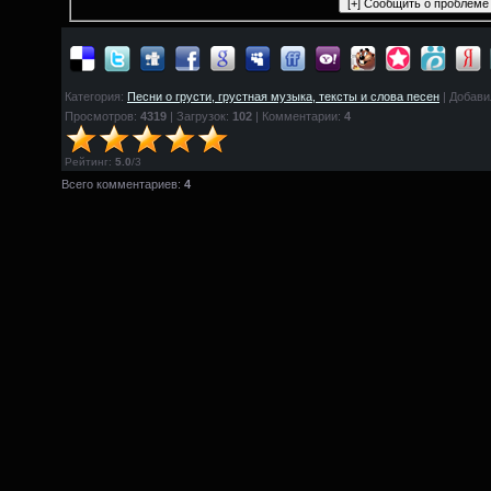
Категория:
Песни о грусти, грустная музыка, тексты и слова песен
| Добави
Просмотров:
4319
| Загрузок:
102
| Комментарии:
4
Рейтинг
:
5.0
/
3
Всего комментариев:
4