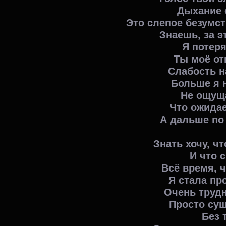
Дыхание 
Это слепое безумст
Знаешь, за э
Я потеря
Ты моё от
Слабость н
Больше я н
Не ощущ
Что ожидае
А дальше по 
Знать хочу, ч
И что с
Всё время, ч
Я стала пр
Очень труд
Просто сущ
Без 