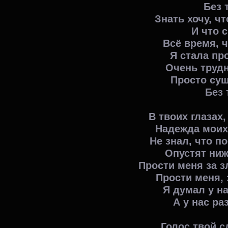
Без 
Знать хочу, ч
И что с
Всё время, ч
Я стала пр
Очень труд
Просто сущ
Без 
В твоих глазах,
Надежда моих 
Не знал, что п
Опустят ниж
Прости меня за зл
Прости меня, 
Я думал у на
А у нас ра
Голос твой с