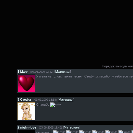
Порядок вывода ко
1
Mary
[
Материал
]
(04.06.2009 22:22)
У меня нет слов...такая песня...Стефи...спасибо...у тебя все п
3
Стефи
[
Материал
]
(05.06.2009 14:18)
Спасибо
2
night-love
[
Материал
]
(05.06.2009 13:45)
суперрр!!!!