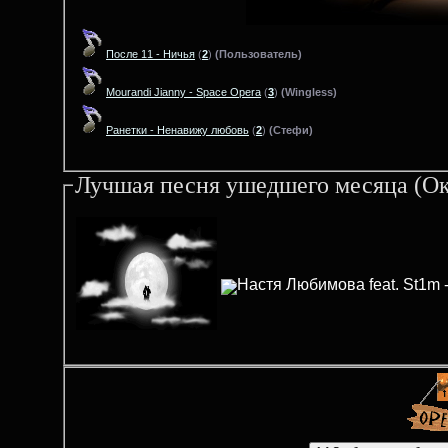
После 11 - Ничья
(
2
)
(Пользователь)
Mourandi Jianny - Space Opera
(
3
)
(Wingless)
Ранетки - Ненавижу любовь
(
2
)
(Стефи)
Лучшая песня ушедшего месяца (Ок
Настя Любимова feat. St1m