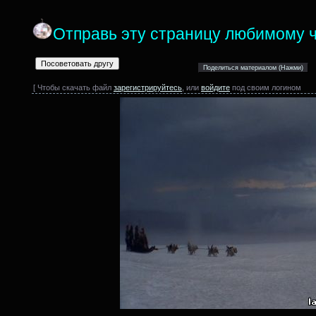
Отправь эту страницу любимому ч
[ Чтобы скачать файл
зарегистрируйтесь
, или
войдите
под своим логином