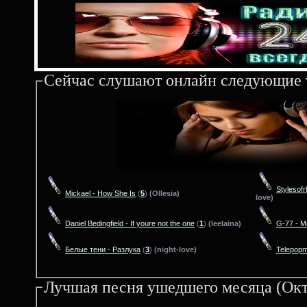
Сейчас слушают онлайн следующие 
Stylesof
Mickael - How She Is
(
5
)
(Ollesia)
love)
Daniel Bedingfield - If youre not the one
(
1
)
(leelaina)
G-77 - М
Белые тени - Разлука
(
3
)
(night-love)
Telepopm
Лучшая песня ушедшего месяца (Окт