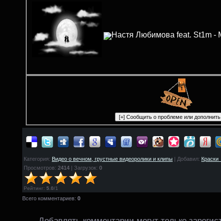
Настя Любимова feat. St1m 
Категория:
Видео о вечном, грустные видеоролики и клипы
| Добавил:
Краски
Просмотров:
2414
| Загрузок:
0
Рейтинг
:
5.0
/
1
Всего комментариев:
0
Добавлять комментарии могут только зарегис