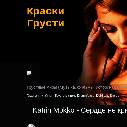
Краски
Грусти
Грустные миры (Музыка, фильмы, истории) онлайн
Главная
»
Файлы
»
Грусть в стиле Drum'n'bass, DubStep, Electro
Katrin Mokko - Сердце не кр