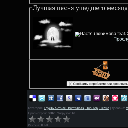
Лучшая песня ушедшего месяца
Настя Любимова feat.
Просл
Категория:
Грусть в стиле Drum'n'bass, DubStep, Electro
| Добавил:
M
Просмотров:
3607
| Загрузок:
46
Рейтинг
:
0.0
/
0