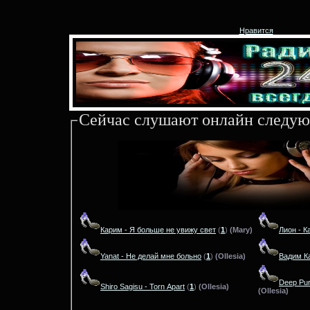
Нравится
Сейчас слушают онлайн следую
Карим - Я больше не увижу свет
(
1
)
(Mary)
Лион - Ка
Yanat - Не делай мне больно
(
1
)
(Ollesia)
Вадим К
Deep Purp
Shiro Sagisu - Torn Apart
(
1
)
(Ollesia)
(Ollesia)