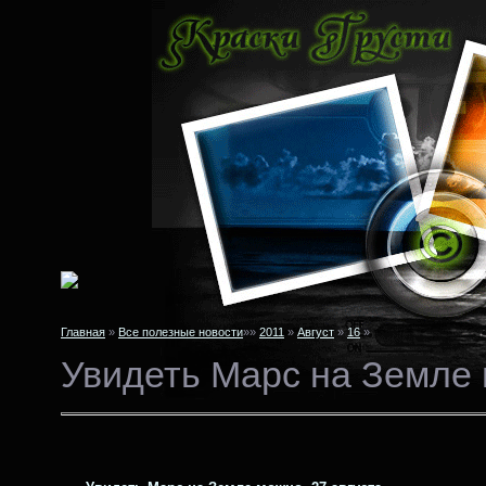
Главная
»
Все полезные новости
»»
2011
»
Август
»
16
»
Увидеть Марс на Земле 