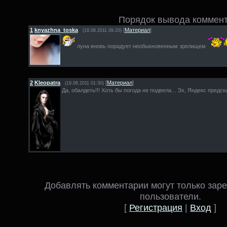
Порядок вывода коммент
1
knyazhna_toska
[
Материал
]
(18.08.2011 09:20)
луна вновь порадует необыкновенным зрелищем
2
Kleopatra
[
Материал
]
(19.08.2011 01:30)
Да, обалдеть!!! Хоть бы погода не подвела... Эх, Яндекс предск
Добавлять комментарии могут только зар
пользователи.
[
Регистрация
|
Вход
]