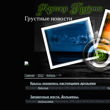
Грустные новости
Главная
»
2012
»
Апрель
»
09
Крысы оказались настоящими друзьями
Категория:
Животные
| Просмотров: 1093 | Дата:
09.04.2012
| Рейтинг: 0.0/0 |
Ко
Загадочные места. Дольмены.
Категория:
Необъяснимое
| Просмотров: 1495 | Дата:
09.04.2012
| Рейтинг: 5.0/