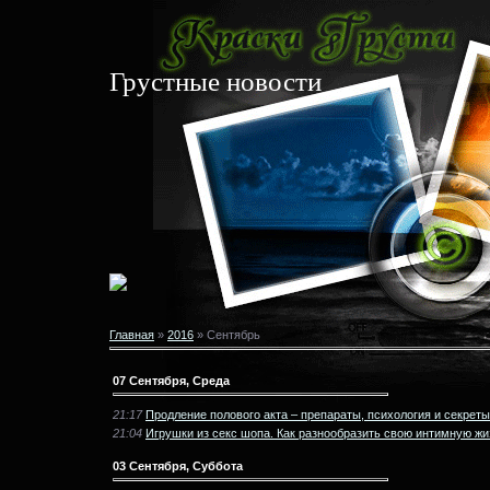
Грустные новости
Главная
»
2016
»
Сентябрь
07 Сентября, Среда
21:17
Продление полового акта – препараты, психология и секреты
21:04
Игрушки из секс шопа. Как разнообразить свою интимную жи
03 Сентября, Суббота