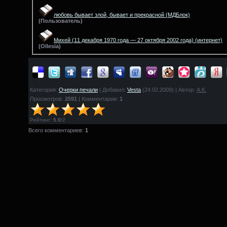
любовь бывает злой, бывает и прекрасной
(МДБлок)
(
Пользователь)
Михей (11 декабря 1970 года — 27 октября 2002 года)
(интернет)
(
Ollesia)
Категория:
Очерки печали
| Добавил:
Vesta
(24.02.2009) | Автор:
А.К.
Просмотров:
2591
| Комментарии:
1
Рейтинг
:
5.0
/
2
Всего комментариев:
1