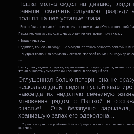
Пашка молча сидел на диване, глядя 
раньше, смягчить ситуацию, разрядит
поднял на нее усталые глаза.
- Все, я больше не могу! - рыдающим голосом издала Юлька последний "зал
Пашка несколько секунд молча смотрел на нее, потом тихо сказал:
- Тогда лучше я...
Поднялся, пошел к выходу... Не ожидавшая такого поворота событий Юльк
... А утром позвонила его мама и сказала, что этой ночью Пашка умер от с
***
Пашку она увидела в церкви, переполненной людьми, пришедшими простить
что он виновато улыбается ей, извиняясь в последний раз...
Оглушенная болью потери, она не сразу
несколько дней, сидя в пустой квартир
навсегда их недолгую семейную жизнь
мгновения рядом с Пашкой и составл
счастье!.. Она беззвучно зарыдала
хранившую запах его одеколона...
... Утром, совершенно разбитая, Юлька бродила по квартире, машинально 
окончена!