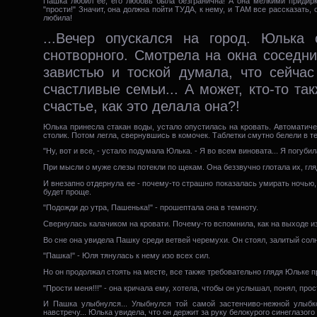
Пашка любил ее, его любовь была безгранична! А она мелкими придирк
"прости!" Значит, она должна пойти ТУДА, к нему, и ТАМ все рассказать, 
любила!
...Вечер опускался на город. Юлька
снотворного. Смотрела на окна соседни
завистью и тоской думала, что сейча
счастливые семьи... А может, кто-то та
счастье, как это делала она?!
Юлька принесла стакан воды, устало опустилась на кровать. Автоматиче
столик. Потом легла, свернувшись в комочек. Таблетки смутно белели в те
"Ну, вот и все, - устало подумала Юлька. - Я во всем виновата... Я погубил
При мысли о муже слезы потекли по щекам. Она беззвучно глотала их, гляд
И внезапно отдернула ее - почему-то страшно показалась умирать ночью,
будет проще.
"Подожди до утра, Пашенька!" - прошептала она в темноту.
Свернулась калачиком на кровати. Почему-то вспомнила, как на выходе из 
Во сне она увидела Пашку среди ветвей черемухи. Он стоял, залитый сол
"Пашка!" - Юля тянулась к нему изо всех сил.
Но он продолжал стоять на месте, все также требовательно глядя Юльке п
"Прости меня!!!" - она кричала ему, хотела, чтобы он услышал, понял, прост
И Пашка улыбнулся... Улыбнулся той самой застенчиво-нежной улыбк
навстречу... Юлька увидела, что он держит за руку белокурого синеглазог