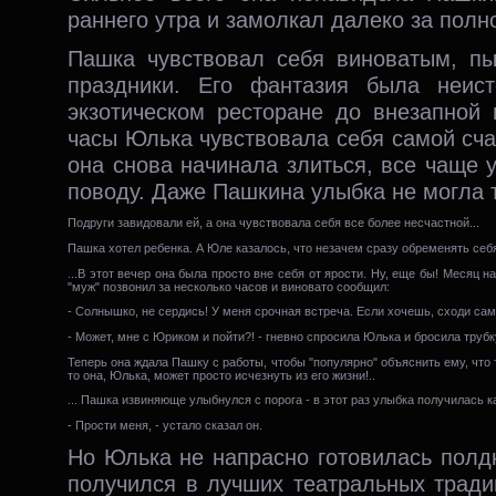
раннего утра и замолкал далеко за полн
Пашка чувствовал себя виноватым, пы
праздники. Его фантазия была неис
экзотическом ресторане до внезапной
часы Юлька чувствовала себя самой сча
она снова начинала злиться, все чаще 
поводу. Даже Пашкина улыбка не могла т
Подруги завидовали ей, а она чувствовала себя все более несчастной...
Пашка хотел ребенка. А Юле казалось, что незачем сразу обременять себя
...В этот вечер она была просто вне себя от ярости. Ну, еще бы! Месяц 
"муж" позвонил за несколько часов и виновато сообщил:
- Солнышко, не сердись! У меня срочная встреча. Если хочешь, сходи с
- Может, мне с Юриком и пойти?! - гневно спросила Юлька и бросила трубк
Теперь она ждала Пашку с работы, чтобы "популярно" объяснить ему, что 
то она, Юлька, может просто исчезнуть из его жизни!..
... Пашка извиняюще улыбнулся с порога - в этот раз улыбка получилась 
- Прости меня, - устало сказал он.
Но Юлька не напрасно готовилась полдн
получился в лучших театральных тради