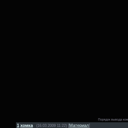
Порядок вывода ко
1
хомка
[
Материал
]
(16.03.2009 11:22)