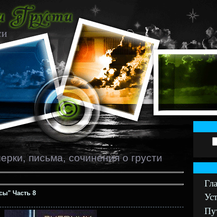
си
черки, письма, сочинения о грусти
Гл
сы" Часть 8
Уст
Пу