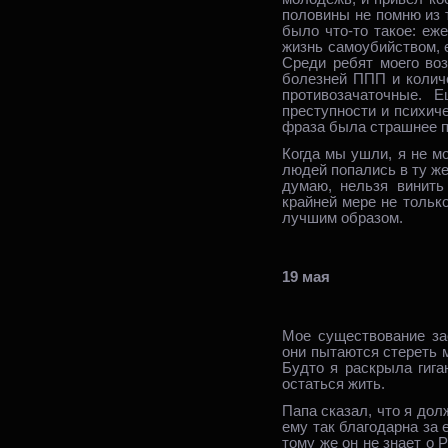
половины не помню из т
было что‑то такое: еж
жизнь самоубийством, 
Среди ребят моего во
болезней ППП и количе
противозачаточные. 
преступности и психич
фраза была страшнее 
Когда мы ушли, я не мо
людей попались в ту же 
думаю, нельзя винить
крайней мере не тольк
лучшим образом.
19 мая
Мое существование зас
они пытаются стереть 
Будто я раскрыла гига
остаться жить.
Папа сказал, что я дол
ему так благодарна за е
тому же он не знает о 