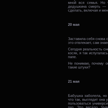
мной вся семья. Но 
дедушкина смерть — в
сделать, включая и мен
20 мая
Заставила себя снова с 
это отвлекает, сам знае
Сегодня реальность сн
косяк, я так испугалас
папе.
Не понимаю, почему о
такие штуки?
21 мая
Бабушка заболела, но 
что так, выглядит она 
пользоваться универси
раз. Это весело. Чув