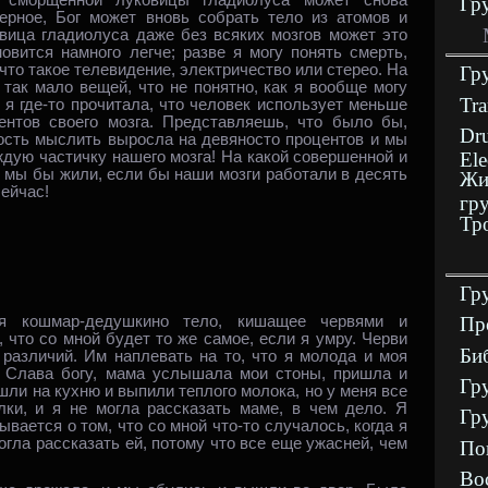
 сморщенной луковицы гладиолуса может снова
Гр
верное, Бог может вновь собрать тело из атомов и
вица гладиолуса даже без всяких мозгов может это
новится намного легче; разве я могу понять смерть,
что такое телевидение, электричество или стерео. На
Гр
так мало вещей, что не понятно, как я вообще могу
Tra
 я где‑то прочитала, что человек использует меньше
центов своего мозга. Представляешь, что было бы,
Dru
ость мыслить выросла на девяносто процентов и мы
Ele
ждую частичку нашего мозга! На какой совершенной и
 мы бы жили, если бы наши мозги работали в десять
Жи
ейчас!
гр
Тр
Гр
я кошмар‑дедушкино тело, кишащее червями и
Пр
 что со мной будет то же самое, если я умру. Черви
Би
различий. Им наплевать на то, что я молода и моя
а. Слава богу, мама услышала мои стоны, пришла и
Гр
ли на кухню и выпили теплого молока, но у меня все
лки, и я не могла рассказать маме, в чем дело. Я
Гр
ывается о том, что со мной что‑то случалось, когда я
могла рассказать ей, потому что все еще ужасней, чем
По
Во