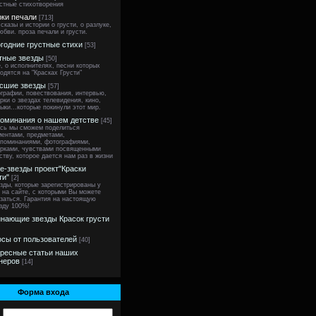
стные стихотворения
ки печали
[713]
сказы и истории о грусти, о разлуке,
юбви. проза печали и грусти.
годние грустные стихи
[53]
тные звезды
[50]
, о исполнителях, песни которых
одятся на "Красках Грусти"
сшие звезды
[57]
графии, повествования, интервью,
рки о звездах телевидения, кино,
ыки...которые покинули этот мир.
оминания о нашем детстве
[45]
сь мы сможем поделиться
ентами, предметами,
поминаниями, фотографиями,
рками, чувствами посвященными
ству, которое дается нам раз в жизни
ne-звезды проект"Краски
ти"
[2]
зды, которые зарегистрированы у
 на сайте, с которыми Вы можете
заться. Гарантия на настоящую
зду 100%!
нающие звезды Красок грусти
сы от пользователей
[40]
ресные статьи наших
неров
[14]
Форма входа