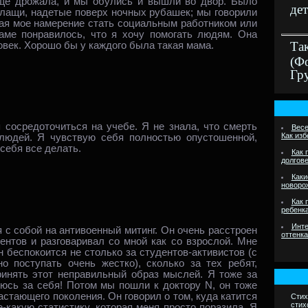
ще дрожала, и мы обулись и вышли во двор. Было
дет
плащи, надетые поверх ночных рубашек; мы говорили
ая мое намерение стать социальным работником или
маме понравилось, что я хочу помогать людям. Она
Та
век. Хорошо бы у каждого была такая мама.
(Ф
Гр
 сосредоточиться на учебе. Я не знала, что смерть
Весе
Как из
 людей. Я чувствую себя полностью опустошенной,
себя все делать.
Как 
долгов
Каки
новоро
Как 
ребенк
Инте
 с собой на антивоенный митинг. Он очень расстроен
оттенк
дентов и разговаривал со мной как со взрослой. Мне
 беспокоится не столько за студентов‑активистов (с
но поступать очень жестко), сколько за тех ребят,
ринять этот неправильный образ мыслей. Я тоже за
юсь за себя! Потом мы пошли к доктору N, он тоже
стающего поколения. Он говорил о том, куда катится
Стих
стих
‑какую статистику, которая меня просто поразила. Я