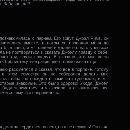
а. Забавно, да?
познакомилась с парнем. Его зовут Джоэл Римз, он
занимались вместе, а потом он проводил меня до
а был занят, и мы сидели и ждали его на ступеньках
ла не притворяться и сказать Джоэлу правду о себе,
очет (ну, почти правду). Я сказала, что мне всего
ь библиотеку мне разрешено только из‑за отца.
ько рассмеялся и сказал, что все в порядке, потому
 в этом семестре он не собирался делать мне
ышел папа, он посидел с нами на ступеньках, и мы
 старые знакомые. Это было здорово! Уходя, Джоэл
а буду заниматься, и я сказала, что занимаюсь все
Кажется, ему это понравилось.
я должна сердиться на него, но я не сержусь! Он взял