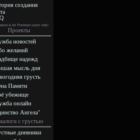
тория создания
та
Q
eature is for Premium users only!
Проекты
ужба новостей
бо желаний
адбище надежд
чшая мысль дня
вогодняя грусть
ена Памяти
оё убежище
ужба онлайн
динство Ангела"
иалоги с грустью
устные дневники