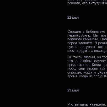
решили, что я студентк
22 мая
Сегодня в библиотеке 
первокурсник. Мы по
папиного кабинета. Пап
перед зданием. Я реши
пусть поступает как х
шестнадцать, а посещат
Он такой милый, он тол
что в любом случае
предложение. Когда в
поболтали втроем как
спросил, когда я снов
время, когда не сплю. 
23 мая
Милый папа, наверное, 