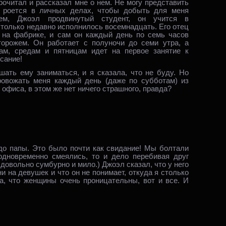
рочитал и рассказал мне о нем. Не могу представить
й роется в личных делах, чтобы добыть для меня
м, Джоэл продвинутый студент, он учится в
 только недавно исполнилось восемнадцать. Его отец
т на фабрике, и сам он каждый день по семь часов
орожем. Он работает с полуночи до семи утра, а
ам, средам и пятницам идет на первое занятие к
исание!
ать ему заниматься, и я сказала, что не буду. Но
ровожать меня каждый день (даже по субботам) из
 офиса, в этом же нет ничего страшного, правда?
до папы. Это было почти как свидание! Мы болтали
одновременно смеялись, то и дело перебивая друг
 довольно сумбурно и мило.) Джоэл сказал, что у него
и на девушек и что он не понимает, откуда я столько
а, что женщины очень проницательны, вот и все. И