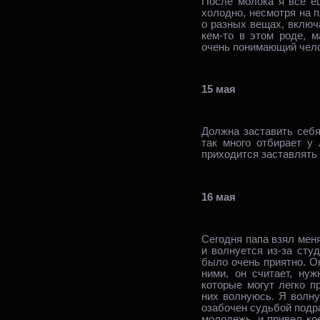
После молока я все е
холодно, несмотря на 
о разных вещах, включ
кем‑то в этом роде, 
очень понимающий чело
15 мая
Должна заставить себя
так много отбирает у
приходится заставлять 
16 мая
Сегодня папа взял меня
и волнуется из‑за сту
было очень приятно. Он
ними, он считает, нуж
которые могут легко п
них волнуюсь. Я волну
озабочен судьбой подра
молодежь, и привел кое