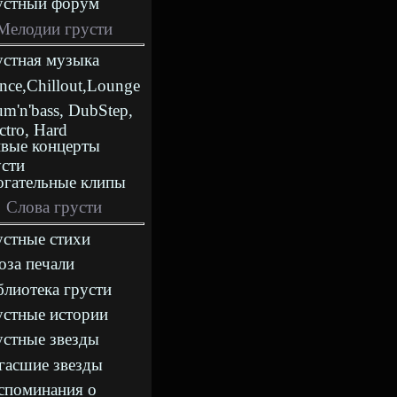
устный форум
Мелодии грусти
устная музыка
nce,Chillout,Lounge
m'n'bass, DubStep,
ctro, Hard
вые концерты
усти
огательные клипы
Слова грусти
устные стихи
оза печали
блиотека грусти
устные истории
устные звезды
гасшие звезды
споминания о