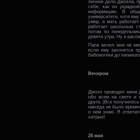
личное дело Джоэла, п
себе, как он украдко
информацию. В обще
университете, хотя ему
умер, а мать работае
работает школьным ст
потом по понедельник
девяти утра. Ну и расп
Папа велел мне не меш
если ему захочется п
библиотеки до папиного
Вечером
Джоэл проводил меня 
обо всем на свете и 
друга. (Все получилось
никогда не было времен
о нем знаю. Я ответил
хитрые!
25 мая