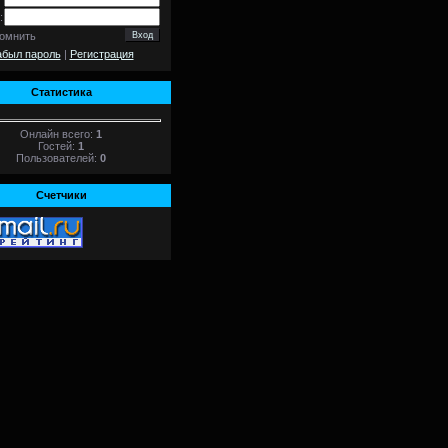
:
омнить
абыл пароль
|
Регистрация
Статистика
Онлайн всего:
1
Гостей:
1
Пользователей:
0
Счетчики