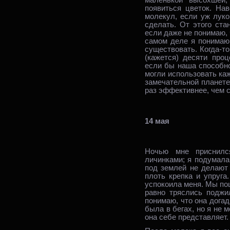
маленькой высохшей,
появиться цветок. На
молекул, если уж луко
сделать. От этого ста
если даже не понимаю, 
самом деле я понимаю 
существовать. Когда‑то
(кажется) десяти про
если бы наша способн
могли использовать ка
замечательной планете
раз эффективнее, чем с
14 мая
Ночью мне приснилс
личинками; я подумала,
под землей не делают 
плоть крепка и упруг
успокоила меня. Мы пош
равно тряслись поджи
понимаю, что она догад
была в бегах, но я не 
она себе представляет.