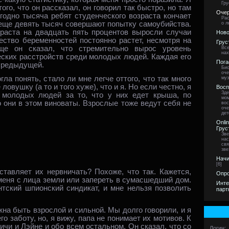
Гру
ого, что он рассказал, он говорил так быстро, но там
Очер
егодно тысяча ребят студенческого возраста кончает
Рас
еще девять тысяч совершают попытку самоубийства.
о л
зраста на двадцать пять процентов выросли случаи
Ново
ство беременностей постоянно растет, несмотря на
Грус
Еще он сказал, что стремительно вырос уровень
Все
нах
еских расстройств среди молодых людей. Каждая его
Пога
предыдущей.
Био
оче
гла понять, стало ли мне легче оттого, что так много
муз
ловушку (а то и того хуже), что и я. Но если честно, я
Восп
Зде
 молодых людей за то, что у них едет крыша, по
мом
о они в этом виноваты. Взрослые тоже ведут себя не
вос
оче
дет
Onli
Грус
Зве
нас
свя
зве
Начи
[6]
тавляет их нервничать? Похоже, что так. Кажется,
Опро
меня с лица земли или запереть в сумасшедший дом.
Инте
нтский шпионский синдикат, и мне нельзя позволить
парт
жна быть взрослой и сильной. Мы долго говорили, и я
го заботу, но, я вижу, папа не понимает их мотивов. К
Ричи и Лэйне и обо всем остальном. Он сказал, что со
Логин: