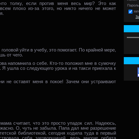
что толку, если против меня весь мир? Это как
Пароль
сем плохо из‑за этого, но никто ничего не может
зап
я.
З
головой уйти в учебу, это помогает. По крайней мере,
шь от чего.
ова напомнила о себе. Кто‑то положил мне в сумочку
ь. Я ушла со следующего урока и на такси приехала к
ни не оставят меня в покое! Зачем они устраивают
мама считает, что это просто упадок сил. Надеюсь,
ужасно. О, чуть не забыла. Папа дал мне разрешение
тетской библиотекой, сегодня ходила туда в первый
ствовала себя заговорщицей, ведь многие ребята