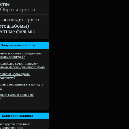
стве
Образы грусти
к выглядит грусть
отоальбомы)
устные фильмы
Популярные новости
нние прогулки с младенцем.
бежать простуды?
подобрать качественную и
ечную мебель для своего дома
е врачи необходимы
жденному?
правильно развивать логику у
а?
рьер кухни в весенних
ах
Категории каталога
и о грусти, грустные
отворения
[7856]