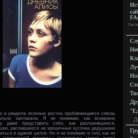
Ис
сай
FA
This f
Сл
Не
Кл
Лу
Но
Ст
Тв
Др
"Е
о и увидела зеленые ростки, пробивающиеся сквозь
ольно заплакала. Я не понимаю, как возможно
Д
у даже представить себе, как разложившееся,
вшее, распавшееся на крошечные кусочки дедушкино
Гр
аться в единое целое. Но я не понимаю и того, как из