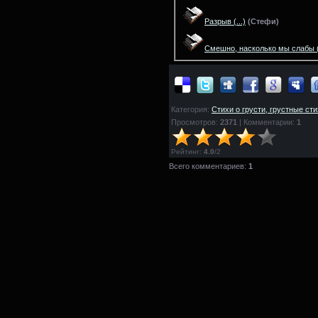
Разрыв
(...)
(
Стефи)
Смешно, насколько мы слабы
Категория:
Стихи о грусти, грустные ст
Просмотров:
2371
| Комментарии:
1
Рейтинг
:
4.0
/
2
Всего комментариев:
1