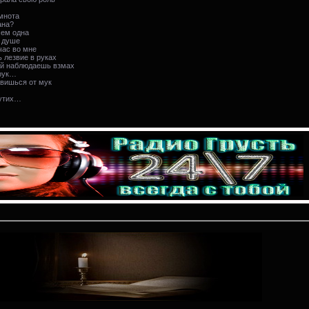
мнота
ана?
сем одна
 душе
ас во мне
лезвие в руках
ий наблюдаешь взмах
 рук…
вишься от мук
 утих…