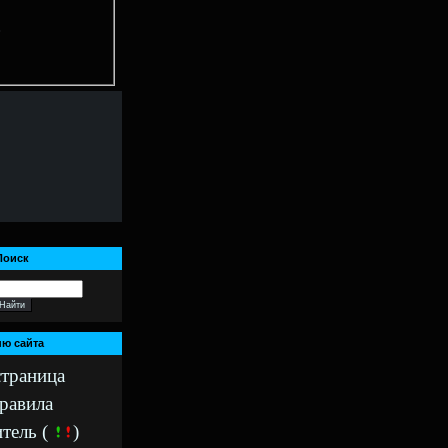
)
Поиск
ю сайта
страница
правила
тель (
)