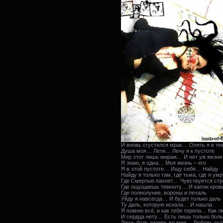
И вновь сгустился мрак… Опять я в те
Душа моя… Лети… Лечу я к пустоте
Мир этот лишь мираж… И нет уж жизни
Я знаю, я одна… Моя жизнь – его
Я в этой пустоте… Ищу себя… Найду
Найду я только там, где тьма, где я умр
Где Смертью пахнет… Чувствуется стр
Где ощущаешь темноту… И капли крови
Где полнолуние, вороны и печаль
Уйду я навсегда… И будет только даль
Ту даль, которую искала… И нашла
Я помню всё, и как тебя теряла… Как 
И сердца нету… Есть лишь только боль
Лишь боль теперь во мне… Любовь сыг