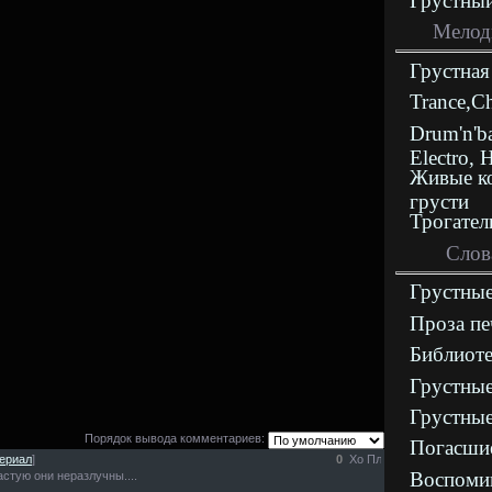
Грустны
Мелод
Грустная
Trance,C
Drum'n'b
Electro, 
Живые к
грусти
Трогател
Слов
Грустные
Проза пе
Библиоте
Грустные
Грустные
Порядок вывода комментариев:
Погасши
ериал
]
0
Воспоми
астую они неразлучны....