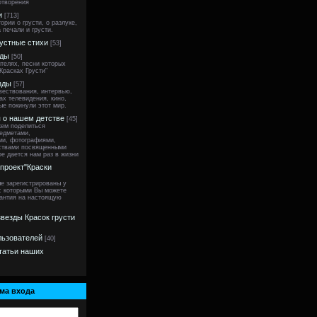
отворения
и
[713]
ории о грусти, о разлуке,
 печали и грусти.
устные стихи
[53]
зды
[50]
ителях, песни которых
Красках Грусти"
зды
[57]
вествования, интервью,
ах телевидения, кино,
ые покинули этот мир.
 о нашем детстве
[45]
ем поделиться
едметами,
ми, фотографиями,
вствами посвященными
ое дается нам раз в жизни
 проект"Краски
ые зарегистрированы у
 с которыми Вы можете
рантия на настоящую
везды Красок грусти
льзователей
[40]
татьи наших
ма входа