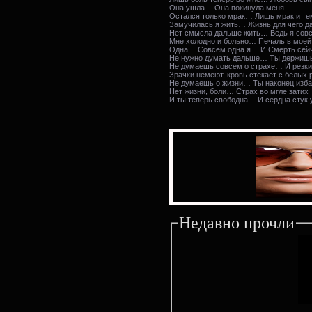
Она ушла… Она покинула меня
Остался только мрак… Лишь мрак и те
Замучилась я жить… Жизнь для чего д
Нет смысла дальше жить… Ведь я сов
Мне холодно и больно… Печаль в моей
Одна… Совсем одна я… И Смерть сейч
Не нужно думать дальше… Ты держишь 
Не думаешь совсем о страхе… И резк
Зрачки немеют, кровь стекает с белых
Не думаешь о жизни… Ты наконец изба
Нет жизни, боли… Страх во мгле затих
И ты теперь свободна… И сердца стук
Недавно прочли