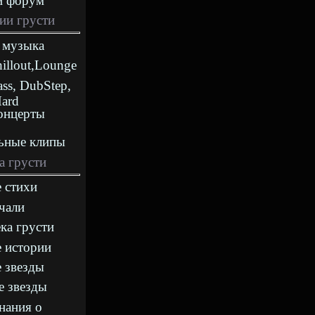
й форум
ии грусти
 музыка
hillout,Lounge
ass, DubStep,
Hard
онцерты
ьные клипы
а грусти
 стихи
чали
ка грусти
 истории
 звезды
е звезды
нания о