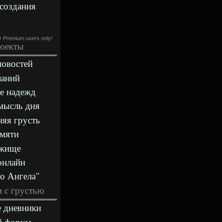
создания
or Premium users only!
оекты
новостей
ланий
е надежд
мысль дня
яя грусть
амяти
ежище
онлайн
о Ангела"
 с грустью
 дневники