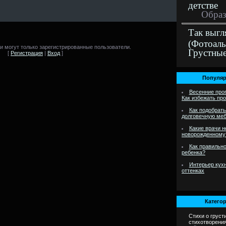
детстве
Образ
Так выгл
(Фотоал
 могут только зарегистрированные пользователи.
Грустны
[
Регистрация
|
Вход
]
Популяр
Весенние про
Как избежать пр
Как подобрать
долговечную меб
Какие врачи 
новорожденному
Как правильно
ребенка?
Интерьер кухн
оттенках
Категор
Стихи о груст
стихотворени