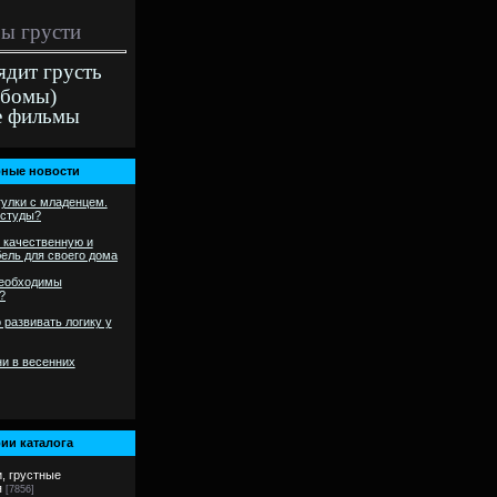
ы грусти
ядит грусть
ьбомы)
е фильмы
ные новости
гулки с младенцем.
остуды?
 качественную и
ель для своего дома
необходимы
?
 развивать логику у
и в весенних
ии каталога
и, грустные
я
[7856]