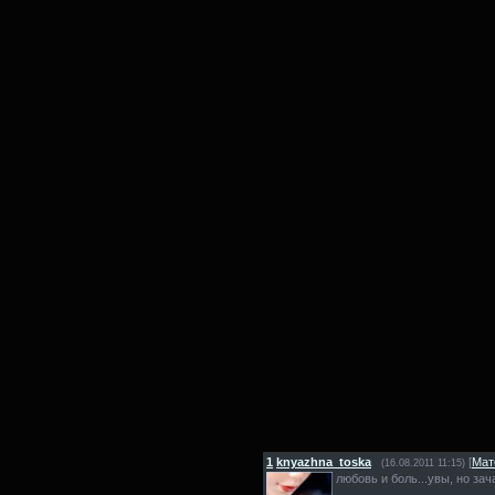
1
knyazhna_toska
[
Мат
(16.08.2011 11:15)
любовь и боль...увы, но зач