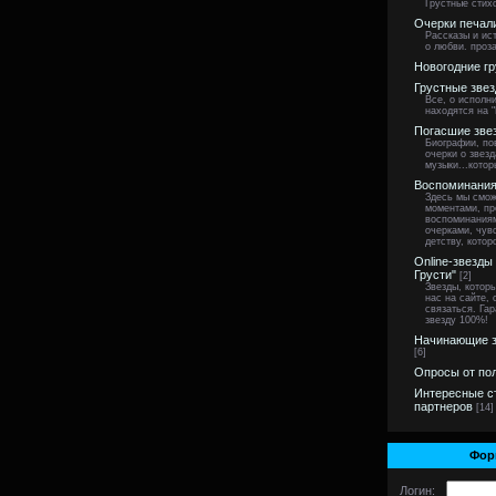
Грустные стих
Очерки печал
Рассказы и ист
о любви. проза
Новогодние гр
Грустные зве
Все, о исполн
находятся на "
Погасшие зве
Биографии, по
очерки о звезд
музыки...котор
Воспоминания
Здесь мы смож
моментами, пр
воспоминания
очерками, чу
детству, котор
Online-звезды
Грусти"
[2]
Звезды, котор
нас на сайте,
связаться. Га
звезду 100%!
Начинающие з
[6]
Опросы от по
Интересные с
партнеров
[14]
Фор
Логин: