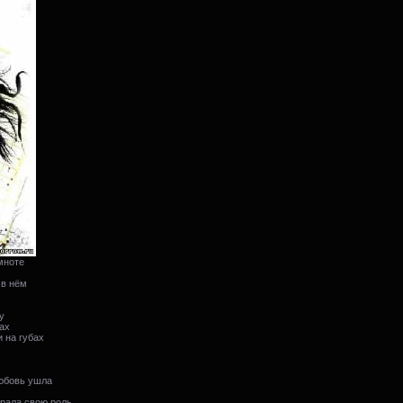
мноте
 в нём
у
ах
 на губах
любовь ушла
рала свою роль