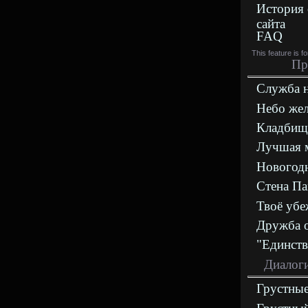
История 
сайта
FAQ
This feature is f
Пр
Служба 
Небо же
Кладбищ
Лучшая 
Новогодн
Стена П
Твоё уб
Дружба 
"Единств
Диалоги
Грустные