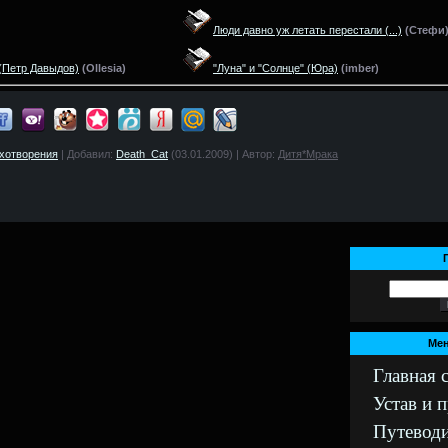
Люди давно уж летать перестали
(...)
(
Стефи
(Петр Давыдов)
(
Ollesia)
"Луна" и "Солнце"
(Юра)
(
imber)
ихотворения
| Добавил:
Death_Cat
(03.01.2009) | Автор:
Дитя*Мрака
Мен
Главная 
Устав и 
Путеводи