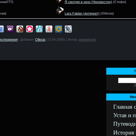
жная777)
Я смотрю в окно
(Неизвестен)
(
Стефи)
ная)
Lara Fabian
(интернет)
(
Ollesia)
ихотворения
| Добавил:
Ollesia
(13.04.2009) | Автор:
неизвестен
Мен
Главная 
Устав и 
Путеводи
История 