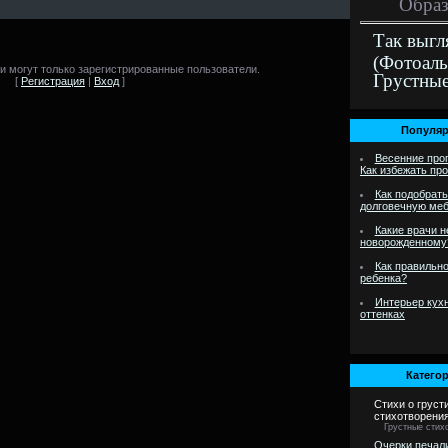
Образ
Так выгл
(Фотоал
 могут только зарегистрированные пользователи.
Грустны
[
Регистрация
|
Вход
]
Популяр
Весенние про
Как избежать пр
Как подобрать
долговечную меб
Какие врачи 
новорожденному
Как правильно
ребенка?
Интерьер кухн
оттенках
Категор
Стихи о груст
стихотворени
Грустные стих
Очерки печал