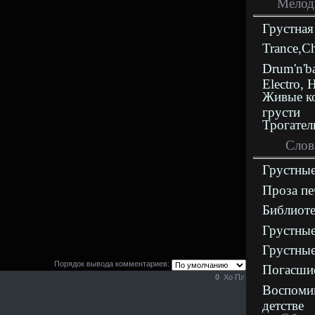
Мелод
Грустная
Trance,C
Drum'n'b
Electro, 
Живые к
грусти
Трогател
Слов
Грустные
Проза пе
Библиоте
Грустные
Грустные
Порядок вывода комментариев:
Погасши
0
Воспоми
детстве