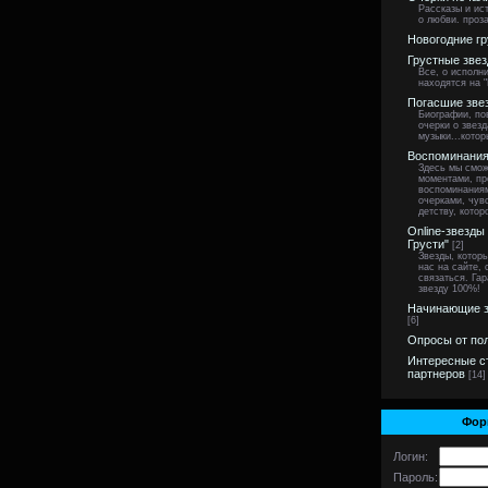
Рассказы и ист
о любви. проза
Новогодние гр
Грустные зве
Все, о исполн
находятся на "
Погасшие зве
Биографии, по
очерки о звезд
музыки...котор
Воспоминания
Здесь мы смож
моментами, пр
воспоминания
очерками, чу
детству, котор
Online-звезды
Грусти"
[2]
Звезды, котор
нас на сайте,
связаться. Га
звезду 100%!
Начинающие з
[6]
Опросы от по
Интересные с
партнеров
[14]
Фор
Логин:
Пароль: