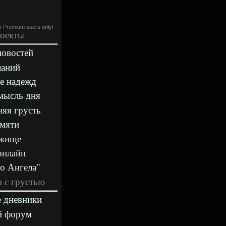
or Premium users only!
оекты
новостей
ланий
е надежд
мысль дня
яя грусть
амяти
ежище
онлайн
о Ангела"
 с грустью
 дневники
й форум