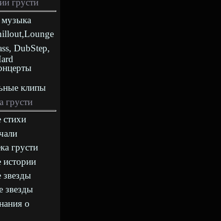
ии грусти
 музыка
hillout,Lounge
ass, DubStep,
Hard
онцерты
ьные клипы
а грусти
 стихи
чали
ка грусти
 истории
 звезды
е звезды
нания о