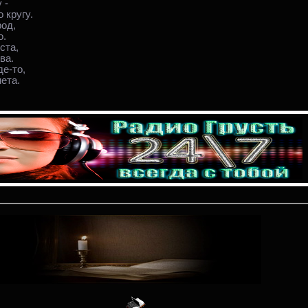
 -
 кругу.
род,
о.
ста,
ва.
де-то,
ета.