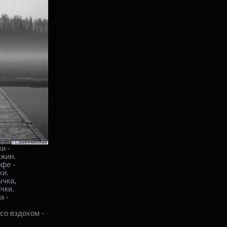
и -
ужин.
офе -
хи.
ычка,
чки.
а -
со вздохом -