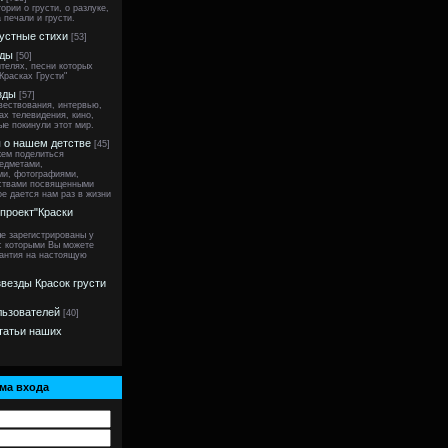
ории о грусти, о разлуке,
 печали и грусти.
устные стихи
[53]
зды
[50]
ителях, песни которых
Красках Грусти"
зды
[57]
вествования, интервью,
ах телевидения, кино,
ые покинули этот мир.
 о нашем детстве
[45]
ем поделиться
едметами,
ми, фотографиями,
вствами посвященными
ое дается нам раз в жизни
 проект"Краски
ые зарегистрированы у
 с которыми Вы можете
рантия на настоящую
везды Красок грусти
льзователей
[40]
татьи наших
ма входа