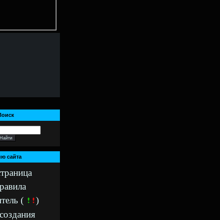
Поиск
ю сайта
страница
правила
тель (
)
создания