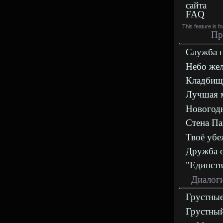
сайта
FAQ
This feature is f
Пр
Служба 
Небо же
Кладбищ
Лучшая 
Новогодн
Стена П
Твоё уб
Дружба 
"Единств
Диалоги
Грустные
Грустны