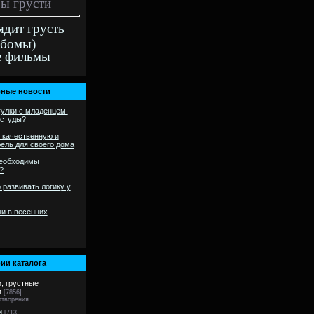
ы грусти
ядит грусть
ьбомы)
е фильмы
ные новости
гулки с младенцем.
остуды?
 качественную и
ель для своего дома
необходимы
?
 развивать логику у
и в весенних
ии каталога
и, грустные
я
[7856]
отворения
и
[713]