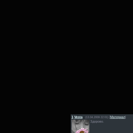
1
Vesta
[
Материал
]
(13.04.2009 22:01)
Здорово.