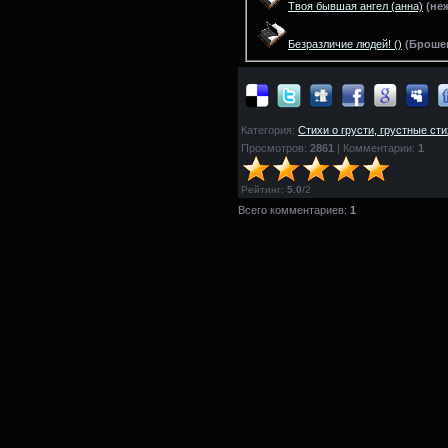
Твоя бывшая ангел
(анна)
(
не
Безразличие людей!
()
(
Броше
Категория:
Стихи о грусти, грустные ст
Просмотров:
2861
| Комментарии:
1
Рейтинг
:
5.0
/
2
Всего комментариев:
1