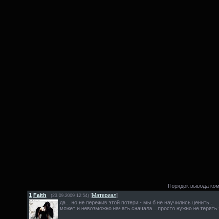
Порядок вывода ко
1
Faith
[
Материал
]
(23.09.2009 12:54)
да... но не пережив этой потери - мы б не научились ценить...
может и невозможно начать сначала... просто нужно не терять