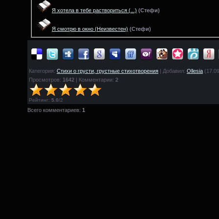
Я хотела в тебе раствориться
(...)
(
Стефи)
Я смотрю в окно
(Неизвестен)
(
Стефи)
Категория:
Стихи о грусти, грустные стихотворения
| Добавил:
Ollesia
(17.09
Просмотров:
1642
| Комментарии:
2
Рейтинг
:
5.0
/
2
Всего комментариев:
1