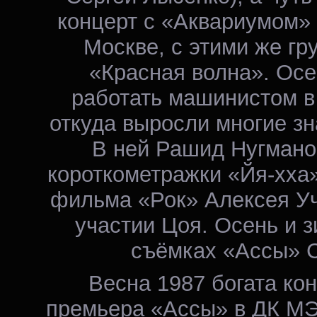
концерт с «Аквариумом»
Москве, с этими же г
«Красная волна». Осе
работать машинистом в
откуда выросли многие з
В ней Рашид Нугмано
короткометражки «Йя-хха»
фильма «Рок» Алексея У
участии Цоя. Осень и з
съёмках «Ассы» С
Весна 1987 богата ко
премьера «Ассы» в ДК МЭ