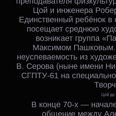
преподавателя физкульту
Цой и инженера Робе
Единственный ребёнок в с
посещает среднюю худо
возникает группа «Па
Максимом Пашковым. 
неуспеваемость из худож
В. Серова (ныне имени Ни
СГПТУ-61 на специальнос
Творч
Цой до
В конце 70-х — начале
общение между Ал