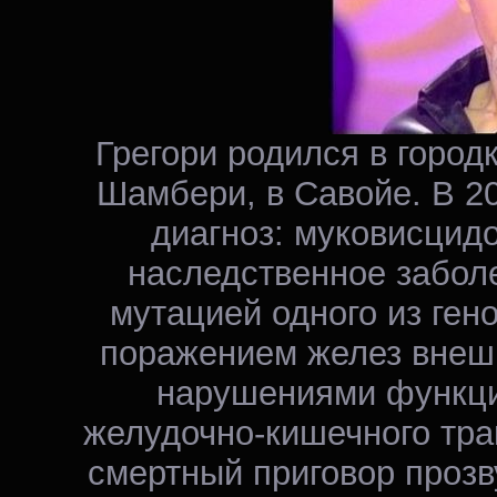
Грегори родился в город
Шамбери, в Савойе. В 2
диагноз: муковисцидо
наследственное забол
мутацией одного из ген
поражением желез внеш
нарушениями функци
желудочно-кишечного трак
смертный приговор прозв