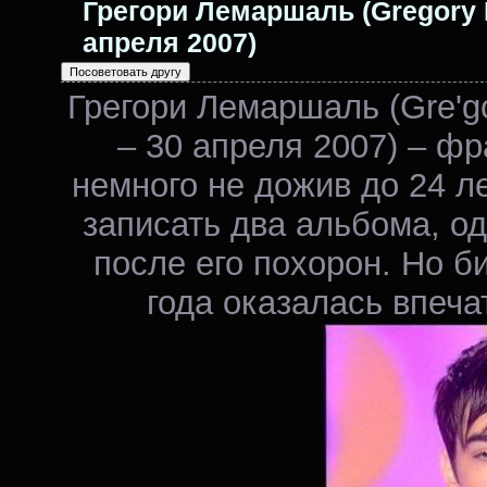
Грегори Лемаршаль (Gregory L
апреля 2007)
Грегори Лемаршаль (Gre'go
– 30 апреля 2007) – фр
немного не дожив до 24 лет
записать два альбома, о
после его похорон. Но б
года оказалась впеч