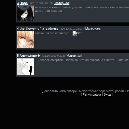
3
Hope
[
Материал
]
(27.02.2009 09:39)
молодые и талантливые умирают наверно потому что исполнили
двигаться дальше
4
the_flower_of_a_sadness
[
Материал
]
(30.10.2010 22:23)
жизнь никого не щадит....
5
Александр-9
[
Материал
]
(31.10.2010 09:32)
...человек смертен. Плохо то, что он внезапно смертен. Значит 
Добавлять комментарии могут только зарегистрированные
[
Регистрация
|
Вход
]