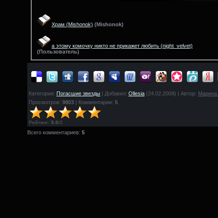
Храм
(Mishonok)
(
Mishonok)
а этому комочку никто не прикажет любить
(night_velvet)
(
Пользователь)
Категория:
Погасшие звезды
| Добавил:
Ollesia
(24.02.2009) | Автор:
Марина
Просмотров:
9803
| Комментарии:
5
Рейтинг
:
5.0
/
2
Всего комментариев:
5