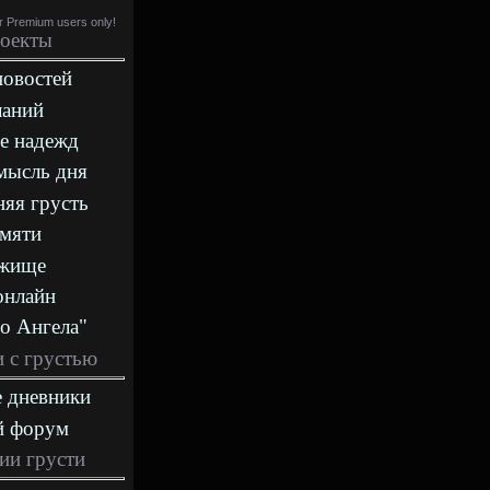
or Premium users only!
оекты
новостей
ланий
е надежд
мысль дня
яя грусть
амяти
ежище
онлайн
о Ангела"
 с грустью
 дневники
й форум
ии грусти