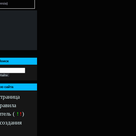
lesia)
Поиск
ю сайта
страница
правила
тель (
)
создания