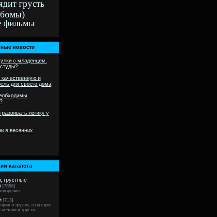
ядит грусть
ьбомы)
е фильмы
ные новости
гулки с младенцем.
остуды?
 качественную и
ель для своего дома
необходимы
?
 развивать логику у
и в весенних
ии каталога
и, грустные
я
[7856]
отворения
и
[713]
ории о грусти, о разлуке,
 печали и грусти.