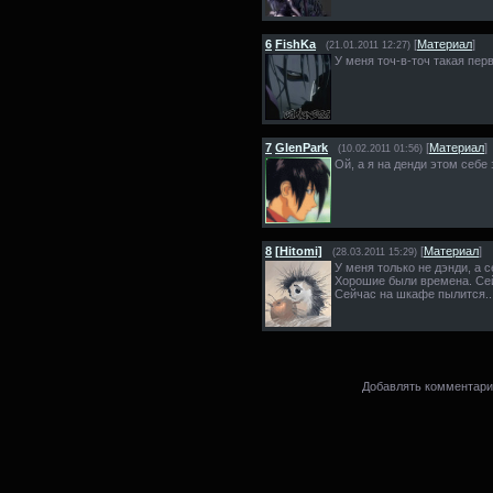
6
FishKa
[
Материал
]
(21.01.2011 12:27)
У меня точ-в-точ такая пер
7
GlenPark
[
Материал
]
(10.02.2011 01:56)
Ой, а я на денди этом себе 
8
[Hitomi]
[
Материал
]
(28.03.2011 15:29)
У меня только не дэнди, а с
Хорошие были времена. Сейч
Сейчас на шкафе пылится..
Добавлять комментарии