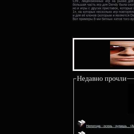
СНГ, лицензионных игр на рынке для
большая часть игр для Dendy была ско
но и игры с других приставок, которы
1», на которых несколько игр повторя
и для её клонов (которым и является De
Вот примеры 8-ми битных хитов того врем
Недавно прочли
Непогода - осень - куришь...
(А