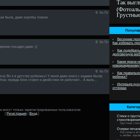
Так выгл
(Фотоал
0
Грустны
вая была, даже коробку помню.
Популяр
Весенние про
0
Как избежать пр
зрение посадил даже :((
Как подобрать
долговечную меб
Какие врачи 
новорожденному
0
Как правильно
ега) Во я в детстве рубилась! У меня даже книга с кодами была)
ребенка?
ас правда блок сгорел и джойстики не работают... А жаль...
.
Интерьер кухн
оттенках
Категор
 могут только зарегистрированные пользователи.
[
Регистрация
|
Вход
]
Стихи о груст
стихотворени
Грустные стих
Очерки печал
Рассказы и ист
о любви. проза