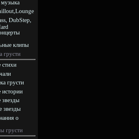
 музыка
hillout,Lounge
ass, DubStep,
Hard
онцерты
ьные клипы
а грусти
 стихи
чали
ка грусти
 истории
 звезды
е звезды
нания о
ы грусти