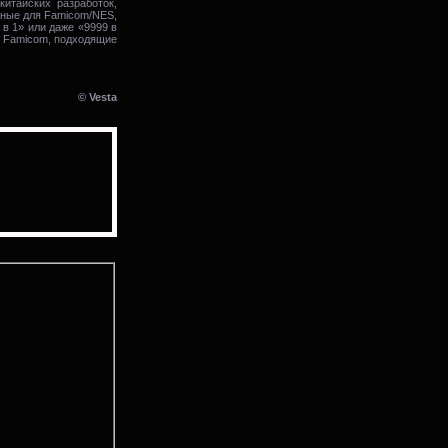
итайских разработок,
нные для Famicom/NES,
в 1» или даже «9999 в
я Famicom, подходящие
© Vesta