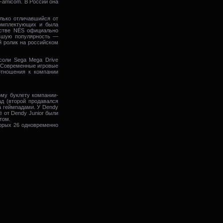
Famicom. В России она
олько отличавшийся от
комплектующих и была
нстве NES официально
льшую популярность —
 ролик на российском
соли Sega Mega Drive
. Современные игровые
отношения к компании
ому буклету компании-
д (второй продавался
а геймпадами. У Dendy
ё от Dendy Junior были
том.
торых 26 одновременно