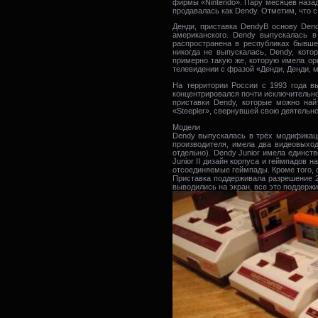
фирмы «Nintendo». Пару месяцев назад
продавалась как Dendy. Отметим, что с
Денди, приставка DendyВ основу Dend
американского. Dendy выпускалась в
распространена в республиках бывше
никогда не выпускалась, Dendy, кот
примерно такую же, которую имела о
телевидении с фразой «Денди, Денди, 
На территории России с 1993 года в
концентрировался почти исключительно
приставки Dendy, которые можно най
«Steepler», свернувшей свою деятельнос
Модели
Dendy выпускалась в трёх модификация
производителя, имела два видеовыхо
отдельно). Dendy Junior имела единс
Junior II дизайн корпуса и геймпадов 
отсоединяемые геймпады. Кроме того, 
Приставка поддерживала разрешение 25
выводились на экран, все это поддерж