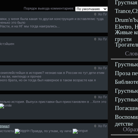
Грустная
Порядок вывода комментариев:
Trance,C
0
Drum'n'b
авки, у меня была какая то другая конструкция и вставлялис туда
ненько это было
Electro, 
Насти, и на НГ мы тогда наигрались...
Живые к
грусти
0
Трогател
эйстэйшен
Слов
Грустные
0
Проза пе
 сониплейстейшн в историю? незнаю как в России но тут дети етим
я на ви, нинтендо и прочее
ного брата, но он тогда был наверное в таком возрасте как я
Библиоте
Грустные
0
Грустные
ительно история. Выпуск приставки был приостановлен в ...Хотя это
Погасши
Воспоми
детстве
ериал
]
0
Образ
пистолета
Правда, по уткам, ну ниче