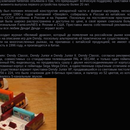
 компания Nintendo объявила о том, что прекращает всяческую поддержку приставки 
 момента выпуска первого устройства прошло более 20 лет.
y был положен японский конструктив аппаратной части и формат картриджа, неск
 начале 1990-х годов компанией «Steepler», собиралась в России из китайских 
го СССР, особенно в России и на Украине. Поскольку на постсоветском простра
орая была широко распространена и доступна по цене, в своё время снискала бо
ригинальная Famicom/NES в Японии и США. Приставка имела собственный рекламный
мы все любим Денди! Денди — играют все!»
ыходил журнал «Великий дракон», который до появления на российском рынке кон
 на описании игр для Dendy, поскольку альтернатив ей практически не существовало
ти на многочисленных рынках, на прилавках с китайской продукцией, не имеют 
ть в 1996 году, и производятся в Китае.
х: Dendy Classic, Dendy Junior и Dendy Junior II. Dendy Classic, согласно рекламн
да, совместимых со стандартами телевещания PAL и SECAM, и только один геймпа
твенный PAL-видеовыход, но продавалась сразу с двумя неотсоединяемыми от корпус
напоминал корпус и геймпады Sega Mega Drive, а единственным серьёзным отличием е
существовал вариант приставки Dendy Junior IIP, продававшийся со световым пистоле
6 х 224, что было эталоном для 8-битных приставок, и палитру из 52 цветов, из ко
ивалось 5-канальным звуком.