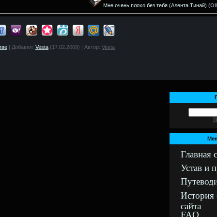
Мне очень плохо без тебя
(Алента Тинай)
(
Ol
тве
| Добавил:
Vesta
(17.02.2009) | Автор:
Vesta
Мен
Главная 
Устав и 
Путеводи
История 
сайта
FAQ