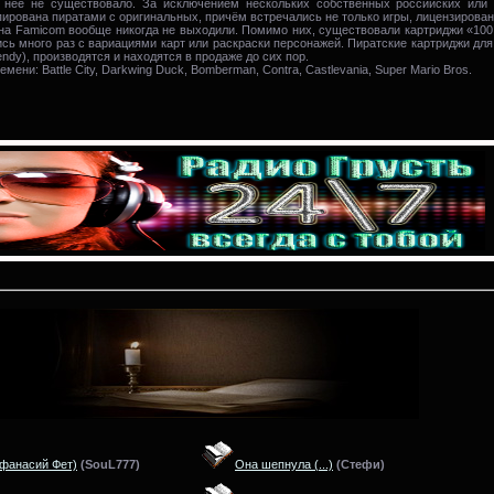
 неё не существовало. За исключением нескольких собственных российских или к
пирована пиратами с оригинальных, причём встречались не только игры, лицензирова
е на Famicom вообще никогда не выходили. Помимо них, существовали картриджи «100 
лись много раз с вариациями карт или раскраски персонажей. Пиратские картриджи дл
ndy), производятся и находятся в продаже до сих пор.
ени: Battle City, Darkwing Duck, Bomberman, Contra, Castlevania, Super Mario Bros.
фанасий Фет)
(
SouL777)
Она шепнула
(...)
(
Стефи)