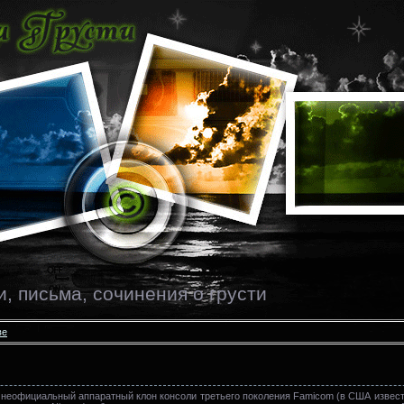
и, письма, сочинения о грусти
ве
 неофициальный аппаратный клон консоли третьего поколения Famicom (в США извест