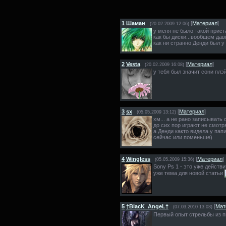
1
Шаман
[
Материал
]
(20.02.2009 12:06)
у меня не было такой прист
как бы диски...вообщем дав
как ни странно Денди был у 
2
Vesta
[
Материал
]
(20.02.2009 16:08)
у тебя был значит сони пл
3
sx
[
Материал
]
(05.05.2009 13:12)
хм... а не рано записывать
до сих пор играют не смотр
а Денди както видела у папи
сейчас или поменьше)
4
Wingless
[
Материал
]
(05.05.2009 15:36)
Sony Ps 1 - это уже действ
уже тема для новой статьи
5
†BlacK_AngeL†
[
Мат
(07.03.2010 13:03)
Первый опыт стрельбы из 