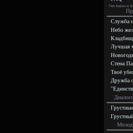
This feature is f
Пр
Служба 
Небо же
Кладбищ
Лучшая 
Новогодн
Стена П
Твоё уб
Дружба 
"Единств
Диалоги
Грустные
Грустны
Мелод