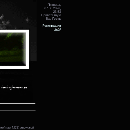
Пятница,
07.08.2026,
23:53
Приветствую
Вас
Гость
Регистрация
Вход
ной как NES) японской