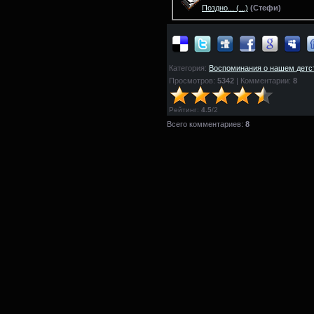
Поздно...
(...)
(
Стефи)
Категория:
Воспоминания о нашем детс
Просмотров:
5342
| Комментарии:
8
Рейтинг
:
4.5
/
2
Всего комментариев:
8