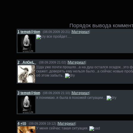
Порядок вывода коммент
1
tempt@tion
[
Материал
]
(08.09.2009 20:21)
все пройдет.....
2
_AnGeL_
[
Материал
]
(08.09.2009 21:02)
)))да уже почти прошло...а на душ остался осадок...это ф
скажет..доверять ему нельзя было...а сейчас новые про
об этом забыть..
3
tempt@tion
[
Материал
]
(08.09.2009 21:10)
я понимаю..я была в похожей ситуации...
4
=)))
[
Материал
]
(09.09.2009 19:12)
У меня сейчас такая ситуация.