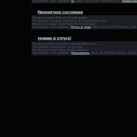
Просмотров: 1055 | Добавил:
sx
| Дата:
18.05.2009
| Рейтинг: 0.0/0 |
Комментари
Непонятное состояние
Погода за окном: Моросит мелкий дождик
Настроение: Среднее,непонятное до конца самому себе
Музыка в колонках: Nickelback-IfEveryoneCared
Просмотров: 1132 | Добавил:
Грусть_в_душе
| Дата:
18.05.2009
| Рейтинг: 0.0/0
уезжаю в отпуск!
Погода за окном: весенняя северная белая ночь.....
Настроение: чемоданное, но грустное
Музыка в колонках: Ария, герой асфальта
Просмотров: 1215 | Добавил:
Пользователь
| Дата:
18.05.2009
| Рейтинг: 0.0/0 |