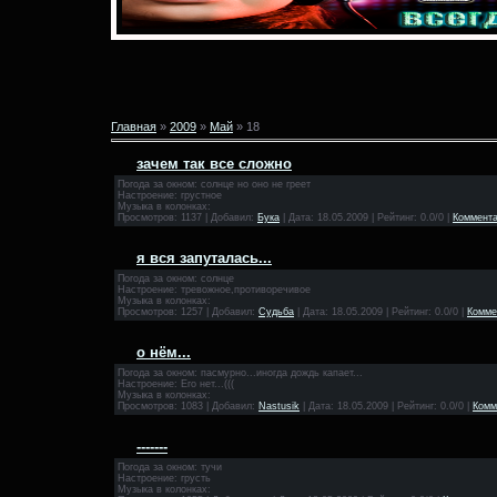
Главная
»
2009
»
Май
»
18
зачем так все сложно
Погода за окном: солнце но оно не греет
Настроение: грустное
Музыка в колонках:
Просмотров: 1137 | Добавил:
Бука
| Дата:
18.05.2009
| Рейтинг: 0.0/0 |
Коммента
я вся запуталась...
Погода за окном: солнце
Настроение: тревожное,противоречивое
Музыка в колонках:
Просмотров: 1257 | Добавил:
Судьба
| Дата:
18.05.2009
| Рейтинг: 0.0/0 |
Комме
о нём...
Погода за окном: пасмурно...иногда дождь капает...
Настроение: Его нет...(((
Музыка в колонках:
Просмотров: 1083 | Добавил:
Nastusik
| Дата:
18.05.2009
| Рейтинг: 0.0/0 |
Комм
-------
Погода за окном: тучи
Настроение: грусть
Музыка в колонках: