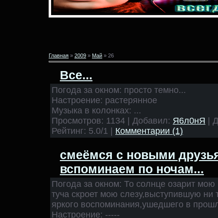
Главная
»
2009
»
Май
»
26
Все...
Погода за окном: просто темно...
Настроение: растерянное
Музыка в колонках: ...
Просмотров: 1134 | Добавил:
Я6л0нЯ
| 
Рейтинг: 5.0/1 |
Комментарии (1)
смеёмся с новыми друзьям
вспоминаем по ночам...
Погода за окном: То солнце озарит мою 
туча скроет мою слезу,выступившую ни то
яркого воспоминания,ушедшего в прош
Настроение: -----