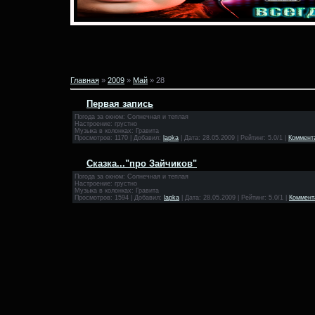
Главная
»
2009
»
Май
»
28
Первая запись
Погода за окном: Солнечная и теплая
Настроение: грустно
Музыка в колонках: Гравита
Просмотров: 1170 | Добавил:
lapka
| Дата:
28.05.2009
| Рейтинг: 5.0/1 |
Коммента
Сказка..."про Зайчиков"
Погода за окном: Солнечная и теплая
Настроение: грустно
Музыка в колонках: Гравита
Просмотров: 1594 | Добавил:
lapka
| Дата:
28.05.2009
| Рейтинг: 5.0/1 |
Коммент