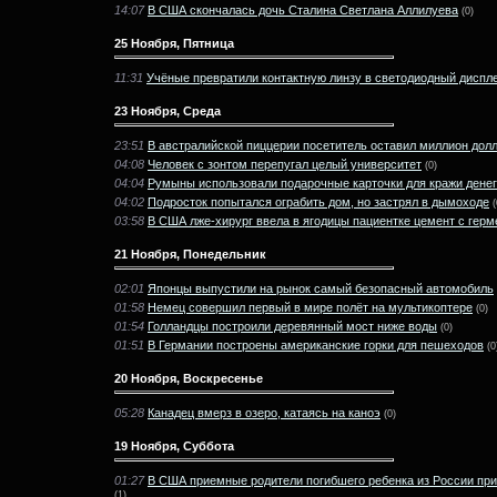
14:07
В США скончалась дочь Сталина Светлана Аллилуева
(0)
25 Ноября, Пятница
11:31
Учёные превратили контактную линзу в светодиодный диспл
23 Ноября, Среда
23:51
В австралийской пиццерии посетитель оставил миллион дол
04:08
Человек с зонтом перепугал целый университет
(0)
04:04
Румыны использовали подарочные карточки для кражи денег
04:02
Подросток попытался ограбить дом, но застрял в дымоходе
(
03:58
В США лже-хирург ввела в ягодицы пациентке цемент с гер
21 Ноября, Понедельник
02:01
Японцы выпустили на рынок самый безопасный автомобиль
01:58
Немец совершил первый в мире полёт на мультикоптере
(0)
01:54
Голландцы построили деревянный мост ниже воды
(0)
01:51
В Германии построены американские горки для пешеходов
(0
20 Ноября, Воскресенье
05:28
Канадец вмерз в озеро, катаясь на каноэ
(0)
19 Ноября, Суббота
01:27
В США приемные родители погибшего ребенка из России пр
(1)