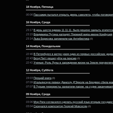
18 Ноября, Пятница
00:06
Пассажир пытался открыть дверь самолета, чтобы поговори
16 Ноября, Среда
23:17
В день шести единиц 11.11.11. было решено закрыть египет
23:15
Владимира Путина наградят Премией мира имени Конфуция
23:14
Льва Борисова запомнили как Антибиотика
(0)
14 Ноября, Понедельник
22:46
В Петербурге в метро умер один из первых российских ди
22:43
Брэд Питт решил уйти на пенсию
(0)
22:41
Ученые: Роль Луны в зарождении жизни на Земле преувелич
12 Ноября, Суббота
19:03
Прощай книга
(0)
07:09
Итальянскую певицу Даниэлу Д'Эрколе на Бродвее сбила м
07:07
В Турции террористы захватили паром: на судне заканчивае
09 Ноября, Среда
03:06
Мэр Риги согласился сделать русский язык вторым государ
03:04
Скончался композитор Георгий Мовсесян
(0)