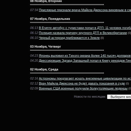
08 Ноября, Вторник
07:34
Присяжные признали врача Майкла Джексона виновным в см
07 Ноября, Понедельник
06:13
В Египте автобус с туристами попал в ДТП: 11 человек погиб
06:12
Полиция назвала причину крупного ДТП в Великобритании
(0)
06:10
Черный астероид приближается к Земле
(0)
03 Ноября, Четверг
04:23
Японец выловил из Тихого океана более 140 тысяч долларов
04:20
Дрессировщик Эдгард Запашный попал в Книгу рекордов Ги
02 Ноября, Среда
02:16
Астрономы предлагают искать внеземные цивилизации по и
02:12
Врач Майкла Джексона не будет давать показания в суде
(0)
02:09
Военные США военные получили болеутоляющие леденцы
(0
Новости по месяцам: