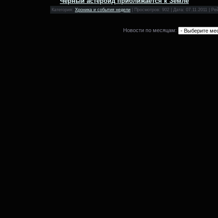
Черный астероид приближается к Земле
Категория:
Хроника и события недели
| Просмотров: 902 | Дата:
07.11.2011
| Рей
Новости по месяцам: