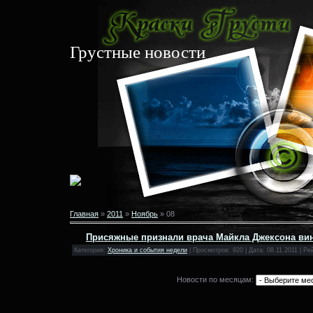
Грустные новости
Главная
»
2011
»
Ноябрь
»
08
Присяжные признали врача Майкла Джексона ви
Категория:
Хроника и события недели
| Просмотров: 920 | Дата:
08.11.2011
| Рей
Новости по месяцам: