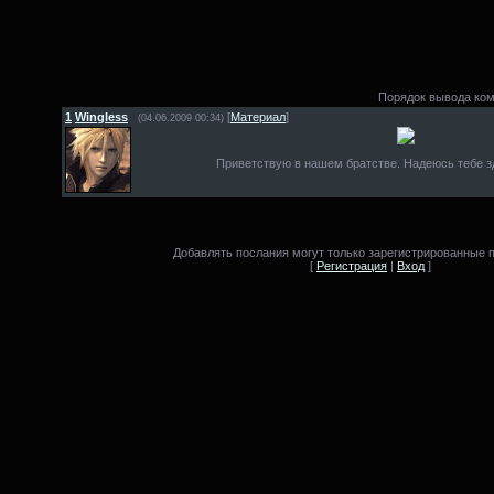
Порядок вывода ко
1
Wingless
[
Материал
]
(04.06.2009 00:34)
Приветствую в нашем братстве. Надеюсь тебе з
Добавлять послания могут только зарегистрированные 
[
Регистрация
|
Вход
]