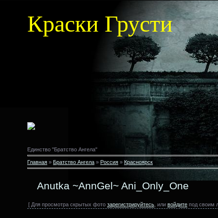
Краски Грусти
Единство "Братство Ангела"
Главная
»
Братство Ангела
»
Россия
»
Красноярск
Anutka ~AnnGel~ Ani_Only_One
[ Для просмотра скрытых фото
зарегистрируйтесь
, или
войдите
под своим 