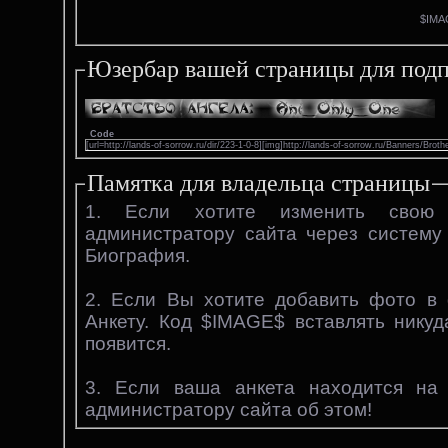
$IMA
Юзербар вашей страницы для подп
Code
[url=http://lands-of-sorrow.ru/dir/223-1-0-8][img]http://lands-of-sorrow.ru/Banners/Bro
Памятка для владельца страницы
1. Если хотите изменить свою
администратору сайта через систем
Биография.
2. Если Вы хотите добавить фото в 
Анкету. Код $IMAGE$ вставлять нику
появится.
3. Если ваша анкета находится на
администратору сайта об этом!